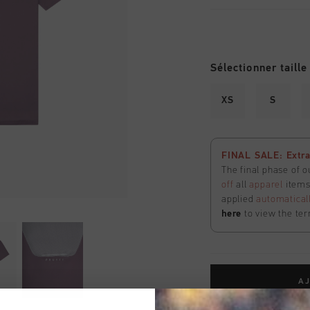
Sélectionner taille
XS
S
FINAL SALE: Extra
The final phase of o
off
all
apparel
items 
applied
automatical
here
to view the ter
AJ