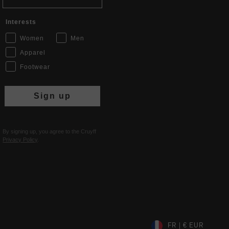
Interests
Women
Men
Apparel
Footwear
Sign up
By signing up, you agree to the Cruyff
Privacy Policy
.
FR | € EUR