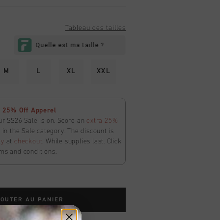
Tableau des tailles
M
L
XL
XXL
 25% Off Apperel
ur SS26 Sale is on. Score an
extra 25%
in the Sale category. The discount is
ly
at
checkout
. While supplies last. Click
ms and conditions.
OUTER AU PANIER