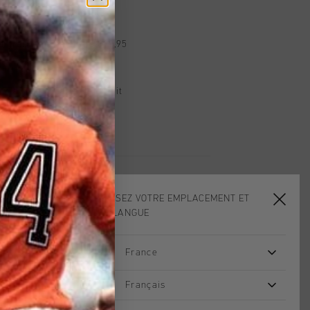
dans le monde entier
d gratuite à partir de €99,95
s 14 jours
, PayPal ou carte de crédit
CHOISISSEZ VOTRE EMPLACEMENT ET
VOTRE LANGUE
France
2 for 40
sale
Français