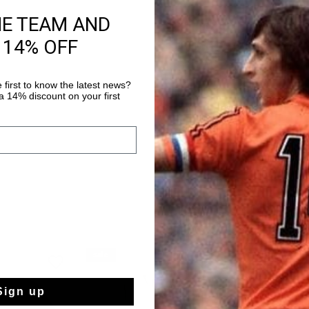
HE TEAM AND
Livraison rapide 
 14% OFF
Livraison standar
Retour simple sou
 first to know the latest news?
Payer avec Klarna
 14% discount on your first
sale
2 for 40
Sign up