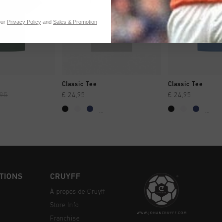
our
Privacy Policy
and
Sales & Promotion
NG RAPIDE
SHOPPING RAPIDE
SHOPPING
Classic Tee
Classic Tee
,95
€ 24,95
€ 24,95
...
...
TIONS
CRUYFF
À propos de Cruyff
Store Info
Franchise