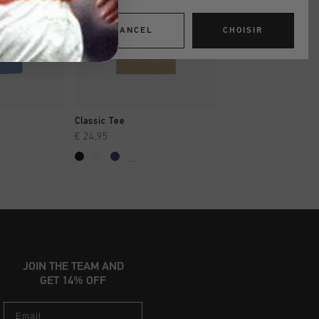
CANCEL
CHOISIR
 RAPIDE
SHOPPING RAPIDE
SHOPPING R
Classic Tee
Colina Tee
€ 24,95
€ 29,95
€ 54,95
...
JOIN THE TEAM AND
GET 14% OFF
Email