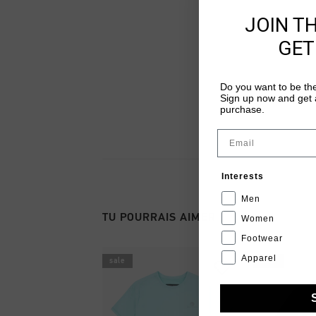
JOIN T
GET
Do you want to be the
Sign up now and get a
purchase.
Email
Interests
Men
TU POURRAIS AIMER
Women
Footwear
Apparel
sale
sale