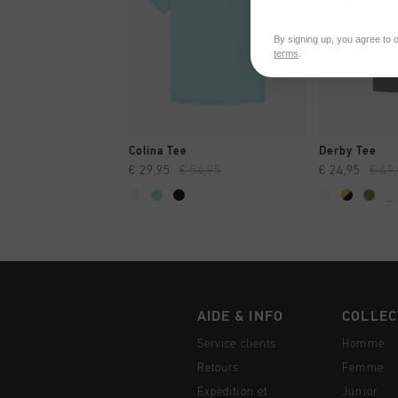
By signing up, you agree to 
terms
.
SHOPPING RAPIDE
SHOPPI
Colina Tee
Derby Tee
€ 29,95
€ 54,95
€ 24,95
€ 49
...
AIDE & INFO
COLLEC
Service clients
Homme
Retours
Femme
Expédition et
Junior