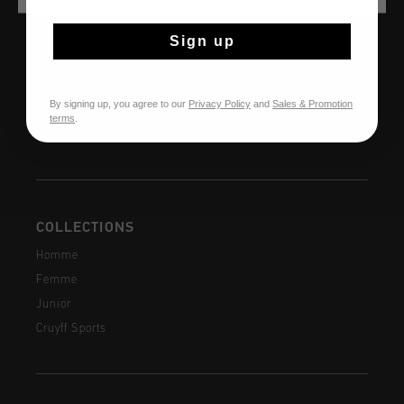
AIDE & INFO
Service clients
Sign up
Retours
Expédition et livraison
By signing up, you agree to our
Privacy Policy
and
Sales & Promotion
Questions fréquentes
terms
.
Contactez
COLLECTIONS
Homme
Femme
Junior
Cruyff Sports