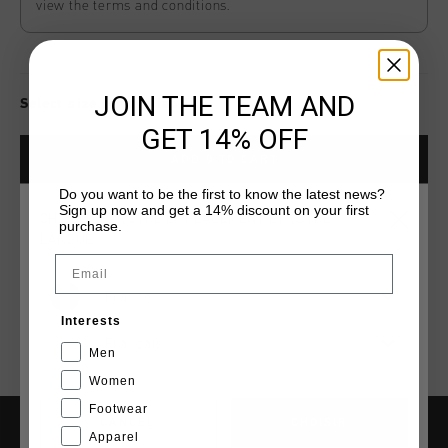
view the terms and conditions.
JOIN THE TEAM AND
Select size for availability
GET 14% OFF
ADD
0
TO CART
Do you want to be the first to know the latest news?
Sign up now and get a 14% discount on your first
CHOISISSEZ VOTRE EMPLACEMENT ET VOTRE
purchase.
Livraison rapide dans le monde entier
LANGUE
Email
Livraison standard gratuite à partir de €99,95
France
Retour simple sous 14 jours
Interests
Payer avec Klarna, PayPal ou carte de crédit
Français
Men
Women
Footwear
CANCEL
CHOISIR
Apparel