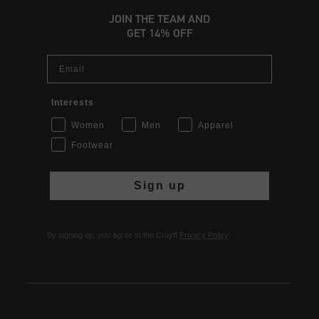
JOIN THE TEAM AND
GET 14% OFF
Email
Interests
Women
Men
Apparel
Footwear
Sign up
By signing up, you agree to the Cruyff
Privacy Policy
.