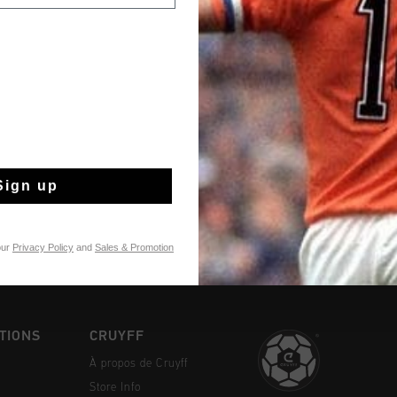
Livraison rapide 
Livraison standar
Sign up
Retour simple sou
Payer avec Klarna
our
Privacy Policy
and
Sales & Promotion
TIONS
CRUYFF
À propos de Cruyff
Store Info