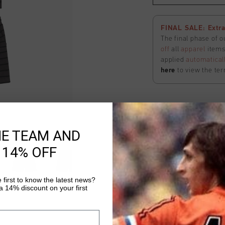
FINAL SALE: Extra
The final phase of o
off
all
apparel
items 
applied
automatical
here
to view the ter
Nova Shorts
HE TEAM AND
Selecteer size
 14% OFF
FINAL SALE: Extra
The final phase of o
 first to know the latest news?
 14% discount on your first
off
all
apparel
items 
applied
automatical
here
to view the ter