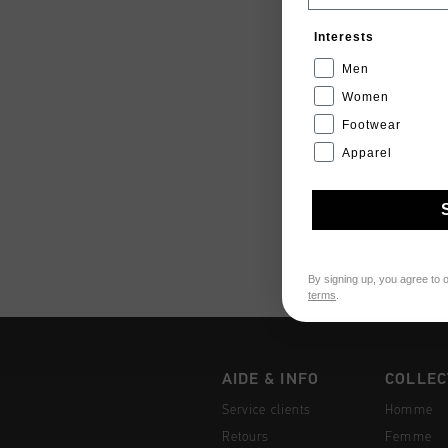
Interests
Men
Women
Footwear
Apparel
By signing up, you agree to 
terms
.
AIDE & INFO
COLLEC
Service clients
Homme
Retours
Femme