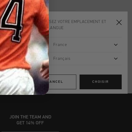
CHOISISSEZ VOTRE EMPLACEMENT ET
ADD
0
TO CART
VOTRE LANGUE
France
dans le monde entier
d gratuite à partir de €99,95
Français
s 14 jours
, PayPal ou carte de crédit
CANCEL
CHOISIR
JOIN THE TEAM AND
GET 14% OFF