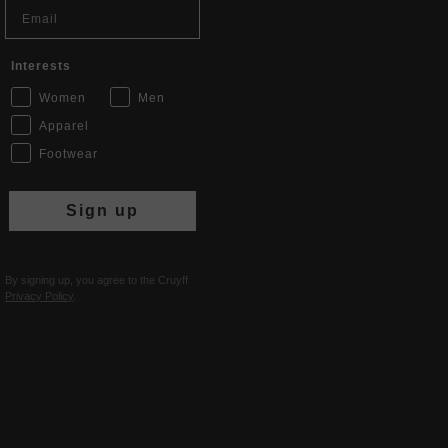
Email
Interests
Women
Men
Apparel
Footwear
Sign up
By signing up, you agree to the Cruyff
Privacy Policy
.