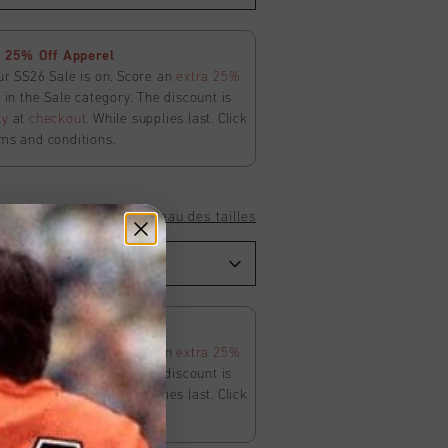
 25% Off Apperel
ur SS26 Sale is on. Score an
extra 25%
in the Sale category. The discount is
ly
at
checkout
. While supplies last. Click
ms and conditions.
Tableau des tailles
 25% Off Apperel
ur SS26 Sale is on. Score an
extra 25%
in the Sale category. The discount is
ly
at
checkout
. While supplies last. Click
ms and conditions.