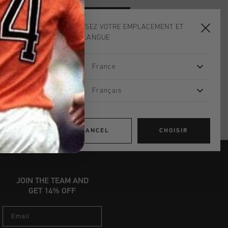
ADD
0
TO CART
CHOISISSEZ VOTRE EMPLACEMENT ET
VOTRE LANGUE
dans le monde entier
France
d gratuite à partir de €99,95
Français
s 14 jours
, PayPal ou carte de crédit
CANCEL
CHOISIR
JOIN THE TEAM AND
GET 14% OFF
Email