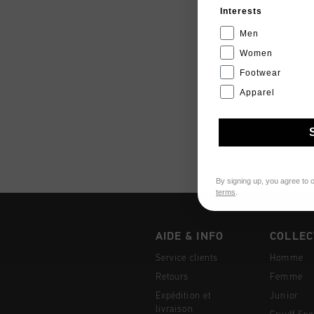
Interests
Men
Women
Footwear
Apparel
By signing up, you agree to 
terms
.
AIDE & INFO
COLLEC
Service clients
Homme
Retours
Femme
Expédition et
Junior
livraison