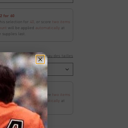
 for 60
his selection for
40
, or score
two items
ount
will be applied
automatically
at
e supplies last.
Tableau des tailles
 for 60
his selection for
40
, or score
two items
ount
will be applied
automatically
at
e supplies last.