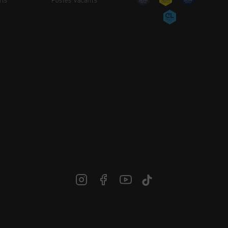
rts
Postes vacants