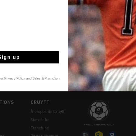
Livraison rapide 
Livraison standar
Retour simple sou
Sign up
Payer avec Klarna
our
Privacy Policy
and
Sales & Promotion
TIONS
CRUYFF
À propos de Cruyff
Store Info
Franchise