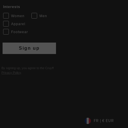
Interests
Women
Men
Apparel
Footwear
Sign up
By signing up, you agree to the Cruyff
Privacy Policy
.
FR | € EUR