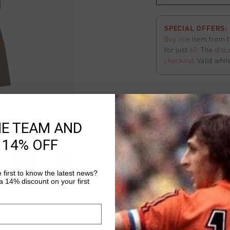
SPECIAL OFFERS: 2
Buy one
item from t
for just
60
. The
disc
checkout
. Valid whil
Ivan Shorts
HE TEAM AND
Selecteer size
 14% OFF
SPECIAL OFFERS: 2
Buy one
item from t
 first to know the latest news?
 14% discount on your first
for just
60
. The
disc
checkout
. Valid whil