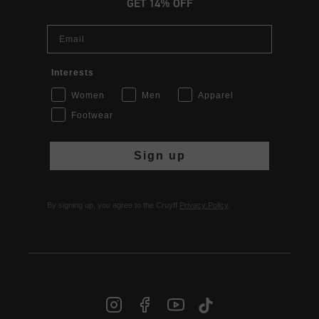
GET 14% OFF
Email
Interests
Women
Men
Apparel
Footwear
Sign up
By signing up, you agree to the Cruyff
Privacy Policy
.