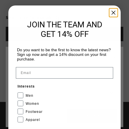
Select size for availability
JOIN THE TEAM AND
GET 14% OFF
ADD
0
TO CART
Do you want to be the first to know the latest news?
Sign up now and get a 14% discount on your first
Livraison rapide dans le monde entier
CHOISISSEZ VOTRE EMPLACEMENT ET VOTRE
purchase.
LANGUE
Livraison standard gratuite à partir de €99,95
Email
Retour simple sous 14 jours
France
Payer avec Klarna, PayPal ou carte de crédit
Interests
Français
Men
Women
Footwear
CANCEL
CHOISIR
AIDE & INFO
Apparel
Service clients