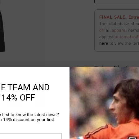
FINAL SALE: Extra
The final phase of o
off
all
apparel
items 
applied
automatical
here
to view the ter
Hydrox Shorts
Selecteer size
HE TEAM AND
 14% OFF
FINAL SALE: Extra
The final phase of o
 first to know the latest news?
off
all
apparel
items 
 14% discount on your first
applied
automatical
here
to view the ter