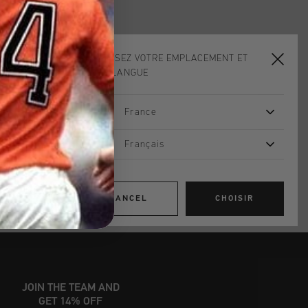
CHOISISSEZ VOTRE EMPLACEMENT ET
ADD
0
TO CART
VOTRE LANGUE
France
dans le monde entier
d gratuite à partir de €99,95
Français
s 14 jours
, PayPal ou carte de crédit
CANCEL
CHOISIR
JOIN THE TEAM AND
GET 14% OFF