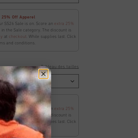
 25% Off Apperel
ur SS26 Sale is on. Score an
extra 25%
in the Sale category. The discount is
ly
at
checkout
. While supplies last. Click
ms and conditions.
Tableau des tailles
 25% Off Apperel
ur SS26 Sale is on. Score an
extra 25%
in the Sale category. The discount is
ly
at
checkout
. While supplies last. Click
ms and conditions.