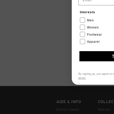
Interests
Men
Women
Footwear
Apparel
By signing up, you agree to 
terms
.
AIDE & INFO
COLLEC
Service clients
Homme