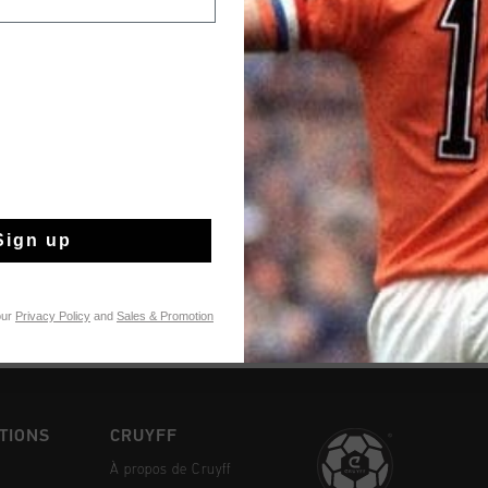
Rupture de stock
Livraison rapide 
Livraison standar
Sign up
Retour simple sou
Payer avec Klarna
our
Privacy Policy
and
Sales & Promotion
TIONS
CRUYFF
À propos de Cruyff