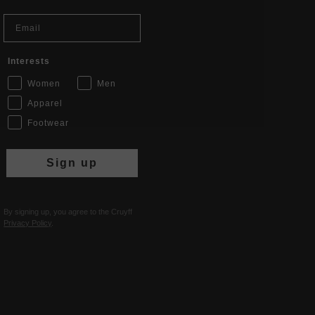
Email
Interests
Women
Men
Apparel
Footwear
Sign up
By signing up, you agree to the Cruyff
Privacy Policy
.