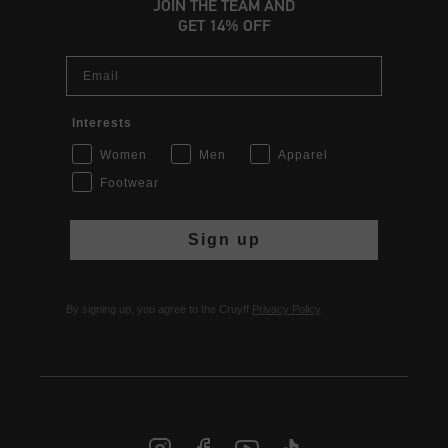
JOIN THE TEAM AND
GET 14% OFF
Email
Interests
Women
Men
Apparel
Footwear
Sign up
By signing up, you agree to the Cruyff
Privacy Policy
.