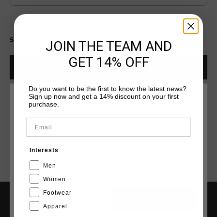
Select size for availability
JOIN THE TEAM AND
GET 14% OFF
ADD
0
TO CART
Do you want to be the first to know the latest news?
Sign up now and get a 14% discount on your first
CHOISISSEZ VOTRE EMPLACEMENT ET VOTRE
Livraison rapide dans le monde entier
purchase.
LANGUE
Livraison standard gratuite à partir de €99,95
Email
Retour simple sous 14 jours
France
Interests
Payer avec Klarna, PayPal ou carte de crédit
Français
Men
Women
Footwear
CANCEL
CHOISIR
Apparel
AIDE & INFO