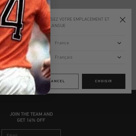
ADD
0
TO CART
CHOISISSEZ VOTRE EMPLACEMENT ET
VOTRE LANGUE
dans le monde entier
France
d gratuite à partir de €99,95
Français
s 14 jours
, PayPal ou carte de crédit
CANCEL
CHOISIR
JOIN THE TEAM AND
GET 14% OFF
Email