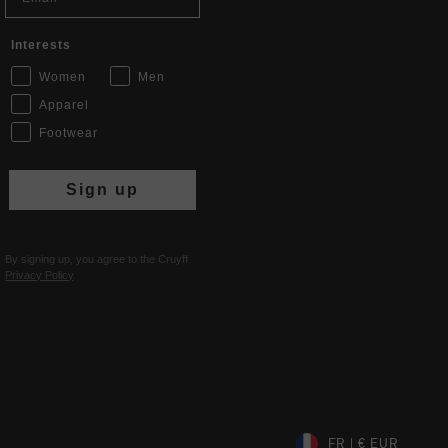
Interests
Women
Men
Apparel
Footwear
Sign up
By signing up, you agree to the Cruyff
Privacy Policy
.
FR | € EUR