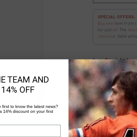
SPECIAL OFFERS: 2
Buy one
item from t
for just
60
. The
disc
checkout
. Valid whil
Ivan Straight Leg
Selecteer size
HE TEAM AND
 14% OFF
FINAL SALE: Extra
The final phase of o
 first to know the latest news?
off
all
apparel
items 
 14% discount on your first
applied
automatical
here
to view the ter