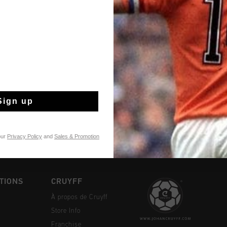
Livraison rapide 
Livraison standar
Sign up
Retour simple sou
Payer avec Klarna
our
Privacy Policy
and
Sales & Promotion
TIONS
CRUYFF
À propos de Cruyff
Store Info
Franchise