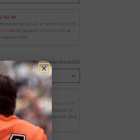
 for 60
his selection for
40
, or score
two items
ount
will be applied
automatically
at
e supplies last.
Tableau des tailles
 Joggers
 25% Off Apperel
ur SS26 Sale is on. Score an
extra 25%
in the Sale category. The discount is
ly
at
checkout
. While supplies last. Click
ms and conditions.