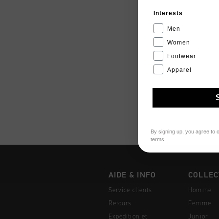
Interests
Men
Women
Footwear
Apparel
By signing up, you agree to 
terms
.
AIDE & INFO
COLLEC
Service clients
Homme
Retours
Femme
Expédition et
Junior