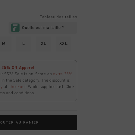
Tableau des tailles
M
L
XL
XXL
 25% Off Apperel
ur SS26 Sale is on. Score an
extra 25%
in the Sale category. The discount is
ly
at
checkout
. While supplies last. Click
ms and conditions.
OUTER AU PANIER