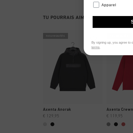
Apparel
TU POURRAIS AIMER
nouveautés
nouveautés
By signing up, you agree to 
terms
.
SHOPPING RAPIDE
SHOPPI
Axenta Anorak
Axenta Crew
€ 129,95
€ 119,95