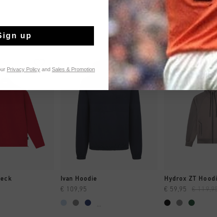
Sign up
sale
our
Privacy Policy
and
Sales & Promotion
NG RAPIDE
SHOPPING RAPIDE
SHOPPING
neck
Ivan Hoodie
Hydrox ZT Hood
€ 109,95
€ 59,95
€ 119,9
...