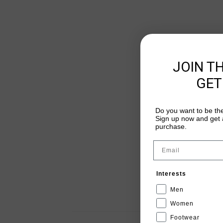
JOIN T
GET
Do you want to be the
Sign up now and get a
purchase.
Email
Interests
Men
Women
Footwear