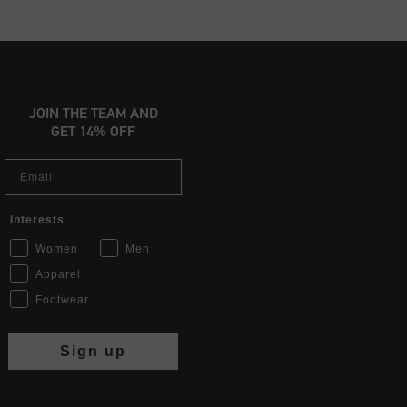
JOIN THE TEAM AND
GET 14% OFF
Email
Interests
Women
Men
Apparel
Footwear
Sign up