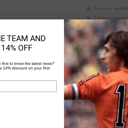
Livraison rapide 
Livraison standar
Retour simple sou
HE TEAM AND
Payer avec Klarna
 14% OFF
 first to know the latest news?
Information produi
 14% discount on your first
The Cruyff Team Cruyf
A modern hoodie desi
team-inspired look. 
this hoodie features a
Plus d’information
and kangaroo pockets.
print on the left ches