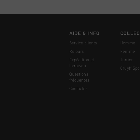
AIDE & INFO
COLLEC
Service clients
Homme
Retours
Femme
Expédition et
Junior
livraison
Cruyff Spo
Questions
fréquentes
Contactez