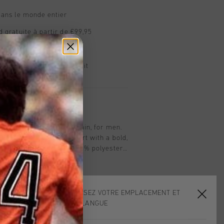
dans le monde entier
d gratuite à partir de €99,95
s 14 jours
, PayPal ou carte de crédit
t
f hoodie in burgundy, Spain, for men.
gned for everyday comfort with a bold,
Made of 80% cotton and 20% polyester,
 brushed interior, a three-piece hood,
 The Cruyff logo is applied in flock
t and center back.
CHOISISSEZ VOTRE EMPLACEMENT ET
VOTRE LANGUE