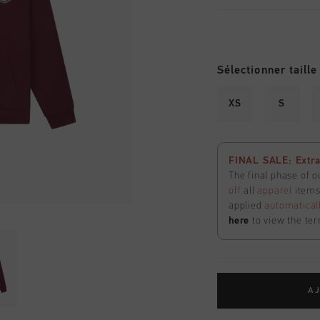
Sélectionner taille
XS
S
FINAL SALE: Extra
The final phase of o
off
all
apparel
items 
applied
automatical
here
to view the ter
AJ