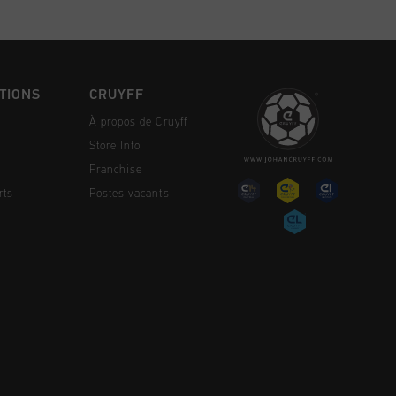
TIONS
CRUYFF
À propos de Cruyff
Store Info
Franchise
rts
Postes vacants