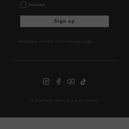
Footwear
Sign up
By signing up, you agree to the Cruyff
Privacy Policy
.
© 2026 Cruyff Classics Tous droits réservés
FR | € EUR
Login