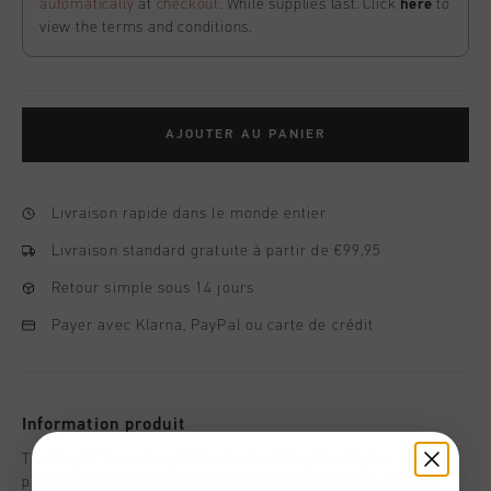
automatically
at
checkout
. While supplies last. Click
here
to
view the terms and conditions.
AJOUTER AU PANIER
Livraison rapide dans le monde entier
Livraison standard gratuite à partir de €99,95
Retour simple sous 14 jours
Payer avec Klarna, PayPal ou carte de crédit
Information produit
The Cruyff Team Cruyff Hoodie in white, Croatia, for men. A
premium hoodie with a brushed finish that offers comfort