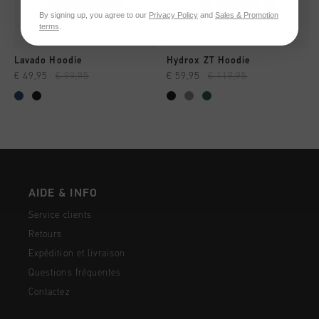
By signing up, you agree to our
Privacy Policy
and
Sales & Promotion
terms
.
Lavado Hoodie
Hydrox ZT Hoodie
€ 49,95
€ 99,95
€ 59,95
€ 119,95
AIDE & INFO
Service clients
Retours
Expédition et livraison
Questions fréquentes
Contactez