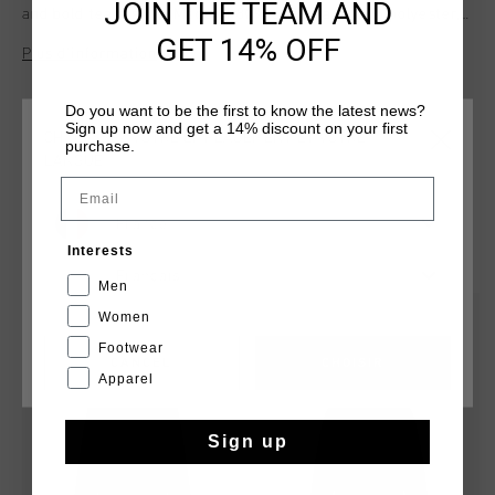
JOIN THE TEAM AND
and bold team style. Made of 80% cotton and 20% polyester,
this hoodie features a three-piece hood and kangaroo
GET 14% OFF
Plus d’information
pockets for everyday wear. The Cruyff logo is applied in flock
print on the left chest and center back.
Do you want to be the first to know the latest news?
Sign up now and get a 14% discount on your first
CHOISISSEZ VOTRE EMPLACEMENT ET VOTRE
purchase.
LANGUE
Email
France
TU POURRAIS AIMER
Interests
Français
Men
sale
sale
Women
Footwear
CANCEL
CHOISIR
Apparel
Sign up