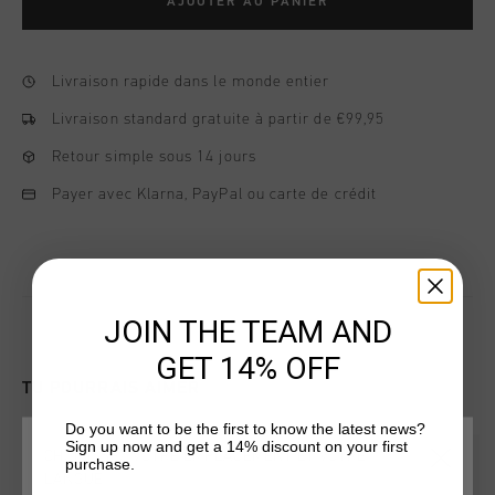
AJOUTER AU PANIER
Livraison rapide dans le monde entier
Livraison standard gratuite à partir de €99,95
Retour simple sous 14 jours
Payer avec Klarna, PayPal ou carte de crédit
JOIN THE TEAM AND
GET 14% OFF
TU POURRAIS AIMER
Do you want to be the first to know the latest news?
Sign up now and get a 14% discount on your first
CHOISISSEZ VOTRE EMPLACEMENT ET VOTRE
sale
sale
purchase.
LANGUE