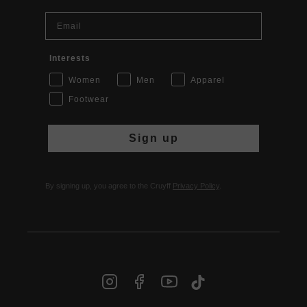
Email
Interests
Women
Men
Apparel
Footwear
Sign up
By signing up, you agree to the Cruyff
Privacy Policy
.