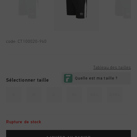
code:
CT100020-960
Tableau des tailles
Sélectionner taille
S
M
L
XL
XXL
XXXL
Rupture de stock