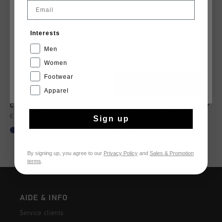
Email
France
Interests
Français
Men
Women
Footwear
CANCEL
CHOISIR
Apparel
Cruyff Tech Turn Short Senior
Cruyff Training Shorts Senior
€ 14,95
€ 24,95
€ 9,95
€ 12,95
Sign up
...
...
By signing up, you agree to our
Privacy Policy
and
Sales & Promotion
terms
.
AIDE & INFO
Service clients