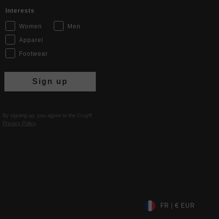
Interests
Women
Men
Apparel
Footwear
Sign up
By signing up, you agree to the Cruyff
Privacy Policy
.
FR | € EUR