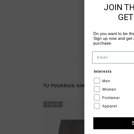
JOIN T
GET
Do you want to be the
Sign up now and get a
purchase.
Email
Interests
Men
TU POURRAIS AIMER
Women
Footwear
2 for 60
sale
Apparel