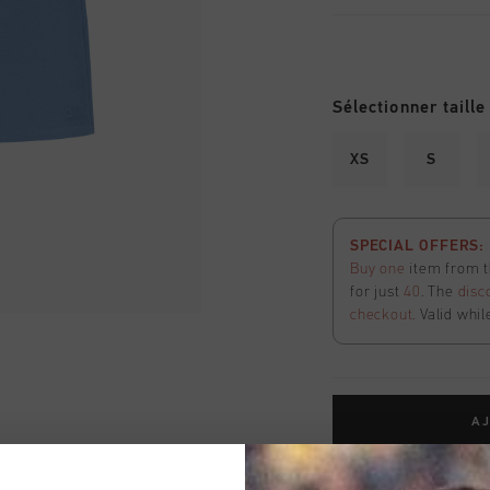
Sélectionner taille
XS
S
SPECIAL OFFERS: 2
Buy one
item from t
for just
40
. The
disc
checkout
. Valid whil
AJ