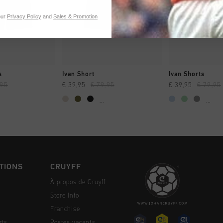
our
Privacy Policy
and
Sales & Promotion
NG RAPIDE
SHOPPING RAPIDE
SHOPPING
s
Ivan Short
Ivan Shorts
,95
€ 39,95
€ 79,95
€ 39,95
€ 79,95
...
...
TIONS
CRUYFF
À propos de Cruyff
Store Info
Franchise
rts
Postes vacants