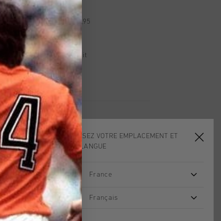
dans le monde entier
d gratuite à partir de €99,95
s 14 jours
, PayPal ou carte de crédit
CHOISISSEZ VOTRE EMPLACEMENT ET
VOTRE LANGUE
sale
sale
France
Français