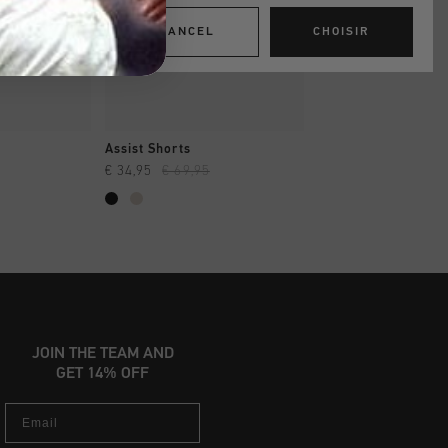
CANCEL
CHOISIR
 RAPIDE
SHOPPING RAPIDE
SHOPPING R
Assist Shorts
Barras Shorts
€ 34,95
€ 69,95
€ 39,95
€ 79,95
...
JOIN THE TEAM AND
GET 14% OFF
Email