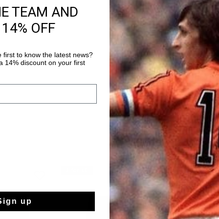
Livraison rapide 
HE TEAM AND
Livraison standar
 14% OFF
Retour simple sou
 first to know the latest news?
Payer avec Klarna
 14% discount on your first
2 for 60
2 for 60
Sign up