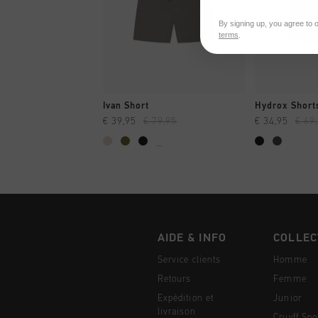
By signing up, you agree to 
terms
.
SHOPPING RAPIDE
SHOPPI
Ivan Short
Hydrox Short
€ 39,95
€ 79,95
€ 34,95
€ 69
...
AIDE & INFO
COLLEC
Service clients
Homme
Retours
Femme
Expédition et
Junior
livraison
Cruyff Spo