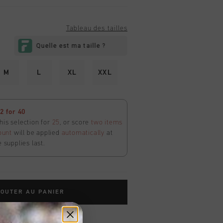
Tableau des tailles
M
L
XL
XXL
 for 40
his selection for
25
, or score
two items
ount
will be applied
automatically
at
e supplies last.
OUTER AU PANIER