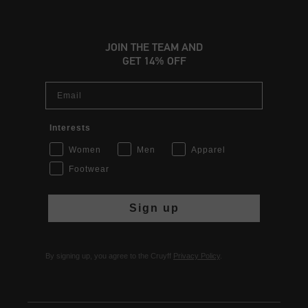
JOIN THE TEAM AND
GET 14% OFF
Email
Interests
Women
Men
Apparel
Footwear
Sign up
By signing up, you agree to the Cruyff
Privacy Policy
.