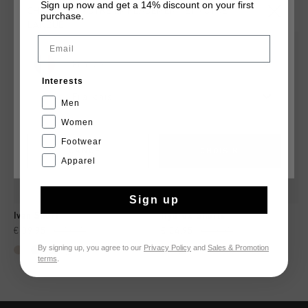
TU POURRAIS AIMER
Sign up now and get a 14% discount on your first
CHOISISSEZ VOTRE EMPLACEMENT ET VOTRE
purchase.
LANGUE
Email
2 for 60
sale
France
Interests
Français
Men
Women
Footwear
CANCEL
CHOISIR
Apparel
Sign up
Ivan Short
Hydrox Shorts
€ 39,95
€ 79,95
€ 34,95
€ 69,95
By signing up, you agree to our
Privacy Policy
and
Sales & Promotion
...
terms
.