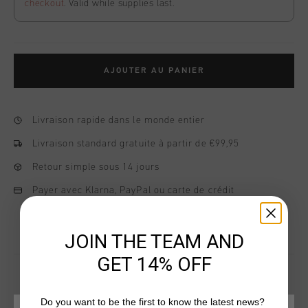
checkout
. Valid while supplies last.
AJOUTER AU PANIER
Livraison rapide dans le monde entier
Livraison standard gratuite à partir de €99,95
Retour simple sous 14 jours
Payer avec Klarna, PayPal ou carte de crédit
JOIN THE TEAM AND
GET 14% OFF
Do you want to be the first to know the latest news?