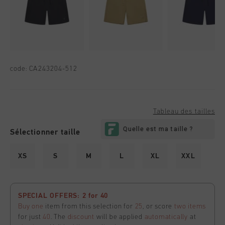
code:
CA243204-512
Tableau des tailles
Sélectionner taille
XS
S
M
L
XL
XXL
SPECIAL OFFERS: 2 for 40
Buy one
item from this selection for
25
, or score
two items
for just
40
. The
discount
will be applied
automatically
at