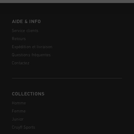
AIDE & INFO
Service clients
Retours
Expédition et livraison
Questions fréquentes
Contactez
COLLECTIONS
Homme
Femme
Junior
Cruyff Sports