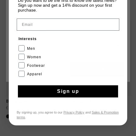
Do you want to be the first to know the latest news?
Sign up now and get a 14% discount on your first
TU POURRAIS AIMER
CHOISISSEZ VOTRE EMPLACEMENT ET VOTRE
purchase.
LANGUE
Email
sale
2 for 60
France
Interests
Français
Men
Women
Footwear
CANCEL
CHOISIR
Apparel
Sign up
Barras Shorts
Ivan Short
€ 39,95
€ 79,95
€ 39,95
€ 79,95
By signing up, you agree to our
Privacy Policy
and
Sales & Promotion
terms
.
...
...