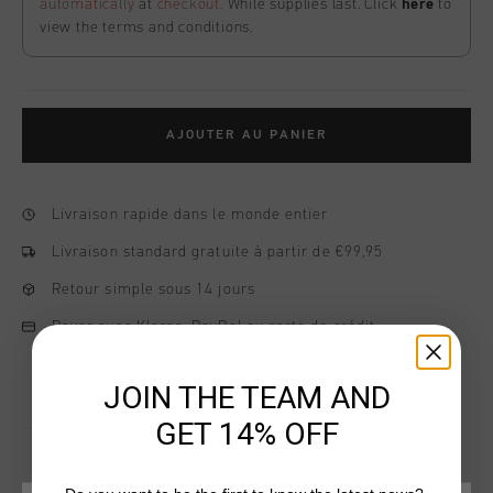
automatically
at
checkout
. While supplies last. Click
here
to
view the terms and conditions.
AJOUTER AU PANIER
Livraison rapide dans le monde entier
Livraison standard gratuite à partir de €99,95
Retour simple sous 14 jours
Payer avec Klarna, PayPal ou carte de crédit
JOIN THE TEAM AND
GET 14% OFF