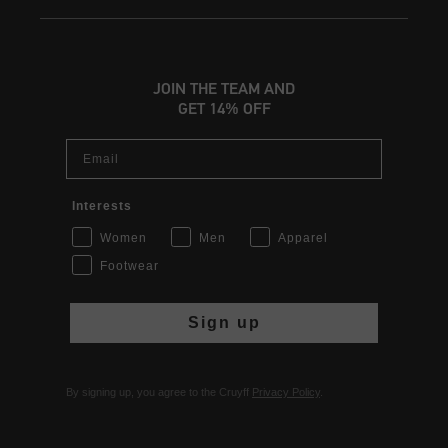
JOIN THE TEAM AND
GET 14% OFF
Email
Interests
Women
Men
Apparel
Footwear
Sign up
By signing up, you agree to the Cruyff
Privacy Policy
.