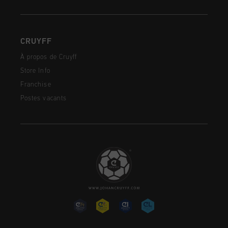
CRUYFF
À propos de Cruyff
Store Info
Franchise
Postes vacants