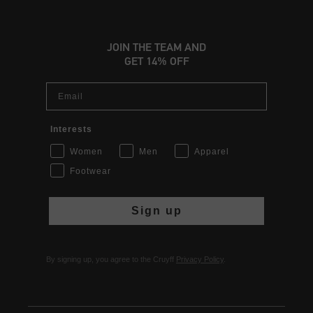
JOIN THE TEAM AND
GET 14% OFF
Email
Interests
Women
Men
Apparel
Footwear
Sign up
By signing up, you agree to the Cruyff
Privacy Policy
.