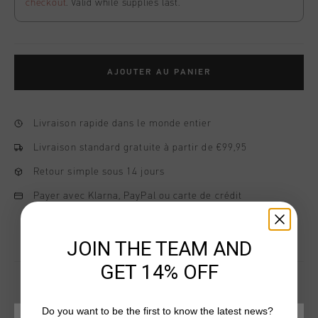
checkout
. Valid while supplies last.
AJOUTER AU PANIER
Livraison rapide dans le monde entier
Livraison standard gratuite à partir de €99,95
Retour simple sous 14 jours
Payer avec Klarna, PayPal ou carte de crédit
JOIN THE TEAM AND
GET 14% OFF
Do you want to be the first to know the latest news?