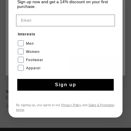
TU POURRAIS AIMER
Sign up now and get a 14% discount on your first
CHOISISSEZ VOTRE EMPLACEMENT ET VOTRE
purchase.
LANGUE
Email
France
Interests
Français
Men
Women
Footwear
CANCEL
CHOISIR
Apparel
Sign up
Ivan Jogger
Ivan Jogger
€ 99,95
€ 99,95
By signing up, you agree to our
Privacy Policy
and
Sales & Promotion
...
...
terms
.