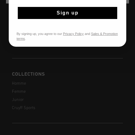
AIDE & INFO
Service clients
Sign up
Retours
Expédition et livraison
By signing up, you agree to our
Privacy Policy
and
Sales & Promotion
Questions fréquentes
terms
.
Contactez
COLLECTIONS
Homme
Femme
Junior
Cruyff Sports