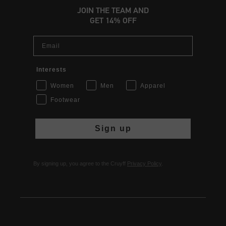
JOIN THE TEAM AND
GET 14% OFF
Email
Interests
Women
Men
Apparel
Footwear
Sign up
By signing up, you agree to the Cruyff
Privacy Policy
.