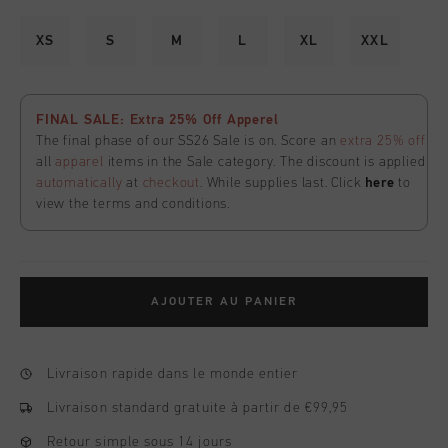
XS
S
M
L
XL
XXL
FINAL SALE: Extra 25% Off Apperel
The final phase of our SS26 Sale is on. Score an
extra 25% off
all
apparel
items in the Sale category. The discount is applied
automatically
at
checkout
. While supplies last. Click
here
to
view the terms and conditions.
AJOUTER AU PANIER
Livraison rapide dans le monde entier
Livraison standard gratuite à partir de €99,95
Retour simple sous 14 jours