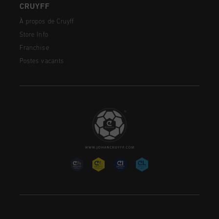
CRUYFF
À propos de Cruyff
Store Info
Franchise
Postes vacants