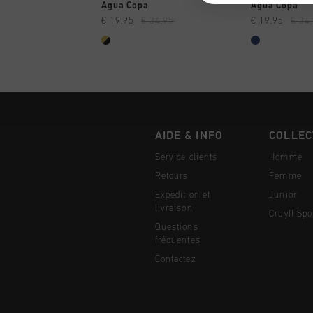
SHOPPING RAPIDE
SHOPPI
Agua Copa
Agua Copa
€ 19,95
€ 34,95
€ 19,95
€ 34
AIDE & INFO
COLLEC
Service clients
Homme
Retours
Femme
Expédition et
Junior
livraison
Cruyff Spo
Questions
fréquentes
Contactez