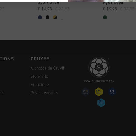
NG RAPIDE
SHOPPING RAPIDE
SHOPPING
Sport Slide
Agua Copa
,95
€ 14,95
€ 24,95
€ 19,95
€ 34,95
...
TIONS
CRUYFF
À propos de Cruyff
Store Info
Franchise
rts
Postes vacants