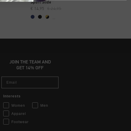
 RAPIDE
SHOPPING RAPIDE
SHOPPING R
Sport Slide
Sport Slide
€ 14,95
€ 24,95
€ 14,95
€ 24,95
...
...
JOIN THE TEAM AND
GET 14% OFF
Email
Interests
Women
Men
Apparel
Footwear