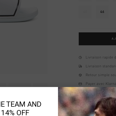
45
46
AJ
Livraison rapide 
Livraison standar
Retour simple sou
Payer avec Klarna
HE TEAM AND
 14% OFF