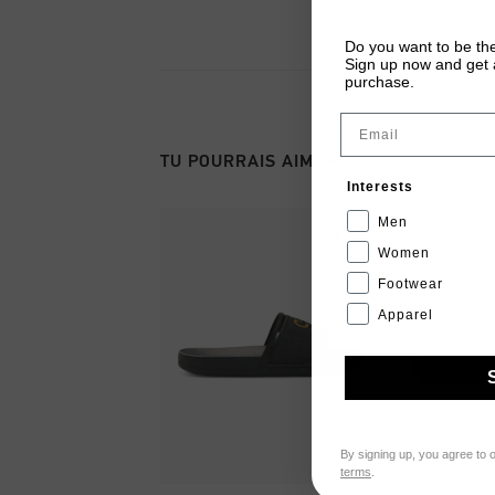
Do you want to be the
Sign up now and get a
purchase.
Email
TU POURRAIS AIMER
Interests
Men
Women
Footwear
Apparel
By signing up, you agree to 
terms
.