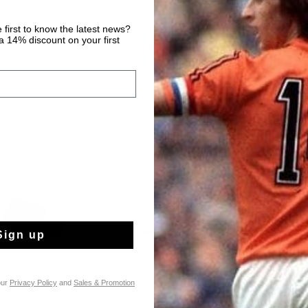
 first to know the latest news?
 14% discount on your first
sale
Sign up
our
Privacy Policy
and
Sales & Promotion