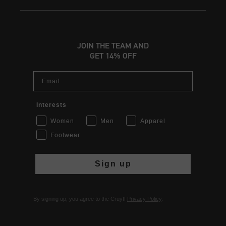
JOIN THE TEAM AND
GET 14% OFF
Email
Interests
Women
Men
Apparel
Footwear
Sign up
By signing up, you agree to the Cruyff
Privacy Policy
.