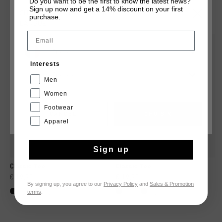
Do you want to be the first to know the latest news?
Sign up now and get a 14% discount on your first
TU POURRAIS AIMER
CHOISISSEZ VOTRE EMPLACEMENT ET VOTRE
purchase.
LANGUE
Email
2 for 40
2 for 40
France
Interests
Français
Men
Women
Footwear
CANCEL
CHOISIR
Apparel
Sign up
Classic Tee
Classic Tee
€ 19,95
€ 19,95
By signing up, you agree to our
Privacy Policy
and
Sales & Promotion
terms
.
...
...