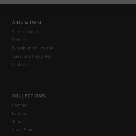
AIDE & INFO
Service clients
Retours
Expédition et livraison
Questions fréquentes
Contactez
COLLECTIONS
Homme
Femme
Junior
Cruyff Sports