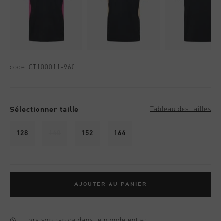
code:
CT100011-960
Sélectionner taille
Tableau des tailles
128
140
152
164
AJOUTER AU PANIER
Livraison rapide dans le monde entier