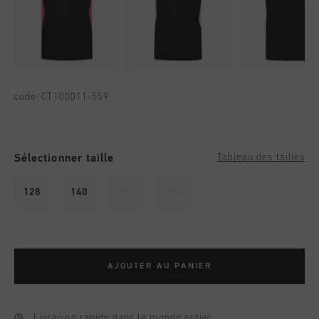
code:
CT100011-559
Sélectionner taille
Tableau des tailles
128
140
152
164
AJOUTER AU PANIER
Livraison rapide dans le monde entier