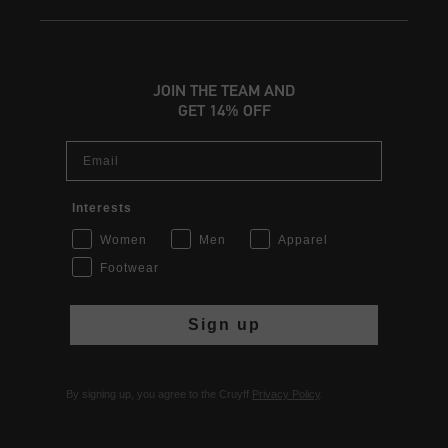
JOIN THE TEAM AND
GET 14% OFF
Email
Interests
Women
Men
Apparel
Footwear
Sign up
By signing up, you agree to the Cruyff
Privacy Policy
.