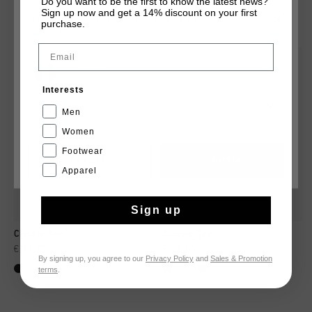
Do you want to be the first to know the latest news?
Sign up now and get a 14% discount on your first
TU POURRAIS AIMER
CHOISISSEZ VOTRE EMPLACEMENT ET VOTRE
purchase.
LANGUE
Email
2 for 40
2 for 40
France
Interests
Français
Men
Women
Footwear
CANCEL
CHOISIR
Apparel
Sign up
Classic Tee
Classic Tee
€ 19,95
€ 19,95
By signing up, you agree to our
Privacy Policy
and
Sales & Promotion
terms
.
...
...