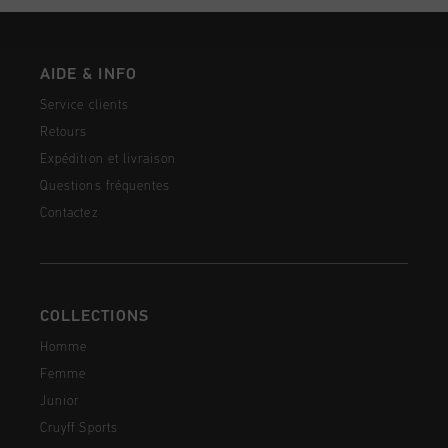
AIDE & INFO
Service clients
Retours
Expédition et livraison
Questions fréquentes
Contactez
COLLECTIONS
Homme
Femme
Junior
Cruyff Sports