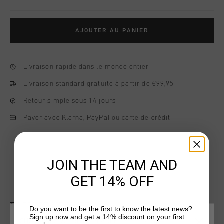
AJOUTER AU PANIER
Livraison rapide dans le monde entier
Livraison standard gratuite à partir de €99,95
Retour simple sous 14 jours
Payer avec Klarna, PayPal ou carte de crédit
JOIN THE TEAM AND
GET 14% OFF
TU POURRAIS AIMER
Do you want to be the first to know the latest news?
Sign up now and get a 14% discount on your first
CHOISISSEZ VOTRE EMPLACEMENT ET VOTRE