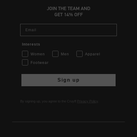
JOIN THE TEAM AND
GET 14% OFF
Email
Interests
Women
Men
Apparel
Footwear
Sign up
By signing up, you agree to the Cruyff
Privacy Policy
.