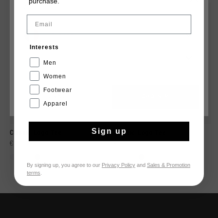
purchase.
LANGUE
2 for 40
2 for 40
Email
France
Interests
Français
Men
Women
Footwear
CANCEL
CHOISIR
Apparel
Sign up
Classic Logo Tee
Classic Logo Tee
€ 19,95
€ 19,95
...
...
By signing up, you agree to our
Privacy Policy
and
Sales & Promotion
terms
.