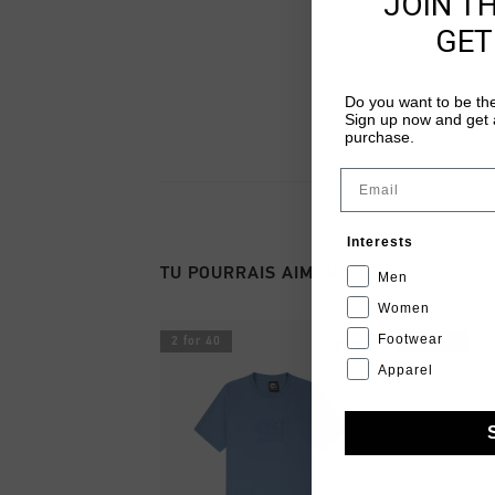
JOIN T
GET
Do you want to be the
Sign up now and get a
purchase.
Email
Interests
TU POURRAIS AIMER
Men
Women
Footwear
2 for 40
2 for 40
Apparel