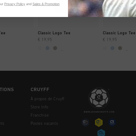
our
Privacy Policy
and
Sales & Promotion
NG RAPIDE
SHOPPING RAPIDE
SHOPPING
Tee
Classic Logo Tee
Classic Logo Tee
€ 19,95
€ 19,95
...
...
TIONS
CRUYFF
À propos de Cruyff
Store Info
Franchise
rts
Postes vacants