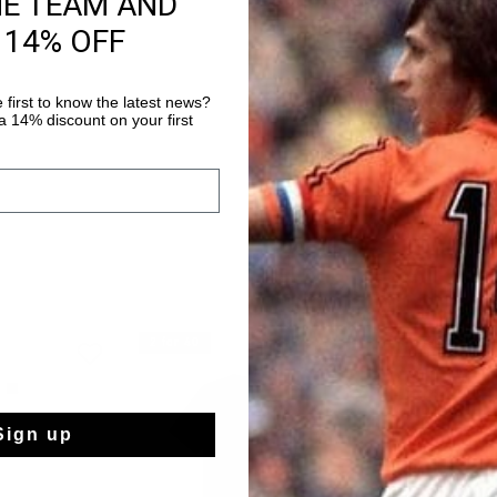
HE TEAM AND
Livraison standar
 14% OFF
Retour simple sou
Payer avec Klarna
 first to know the latest news?
 14% discount on your first
2 for 40
2 for 40
Sign up