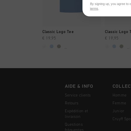
By signing up, you agree to 
terms
.
SHOPPING RAPIDE
SHOPPI
Classic Logo Tee
Classic Logo 
€ 19,95
€ 19,95
...
...
AIDE & INFO
COLLEC
Service clients
Homme
Retours
Femme
Expédition et
Junior
livraison
Cruyff Spo
Questions
fréquentes