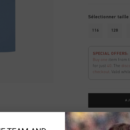
Sélectionner taille
116
128
SPECIAL OFFERS: 2
Buy one
item from t
for just
40
. The
disc
checkout
. Valid whil
AJ
Livraison rapide 