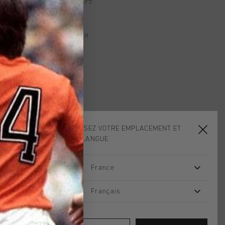
d gratuite à partir de €99,95
s 14 jours
, PayPal ou carte de crédit
CHOISISSEZ VOTRE EMPLACEMENT ET
VOTRE LANGUE
2 for 40
2 for 40
France
Français