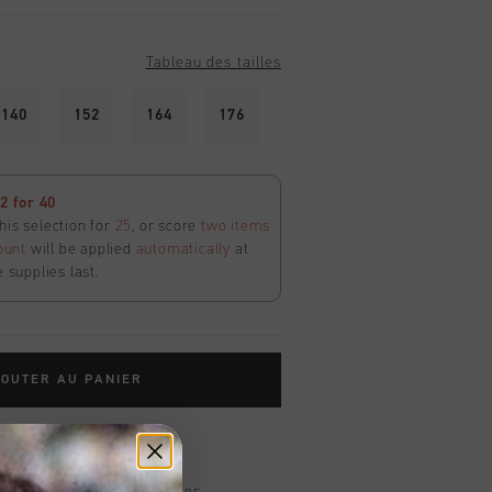
Tableau des tailles
140
152
164
176
 for 40
his selection for
25
, or score
two items
ount
will be applied
automatically
at
e supplies last.
OUTER AU PANIER
dans le monde entier