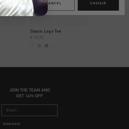
CANCEL
CHOISIR
 RAPIDE
SHOPPING RAPIDE
SHOPPING R
Classic Logo Tee
Classic Logo Tee
€ 19,95
€ 19,95
...
...
JOIN THE TEAM AND
GET 14% OFF
Email
Interests