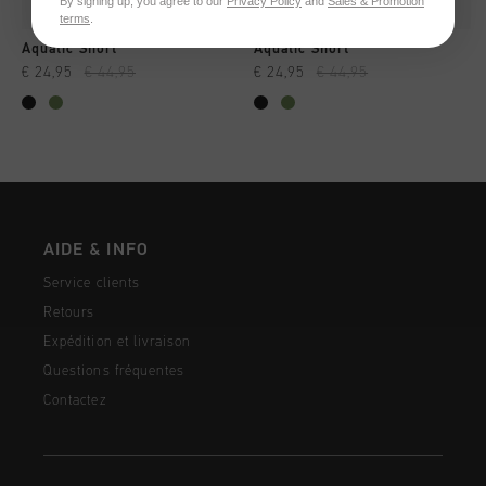
By signing up, you agree to our
Privacy Policy
and
Sales & Promotion
terms
.
Aquatic Short
Aquatic Short
€ 24,95
€ 44,95
€ 24,95
€ 44,95
AIDE & INFO
Service clients
Retours
Expédition et livraison
Questions fréquentes
Contactez