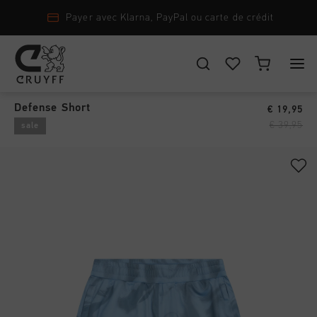
it
Livraison rapide dans le monde entier
Shorts
›
CHOISISSEZ VOTRE EMPLACEMENT ET VOTRE LANGUE
Defense Short
€ 19,95
New Arrivals
€ 39,95
sale
France
Tout New Arrivals
Homme
Français
Men
Tout Homme
Femme
Chaussures
CANCEL
CHOISIR
Tout Femme
Enfants
Vêtements
Chaussures
Accessories
Tout Enfants
Accessoires
Vêtements
Nouveautés
Chaussures