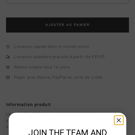
AJOUTER AU PANIER
Livraison rapide dans le monde entier
Livraison standard gratuite à partir de €99,95
Retour simple sous 14 jours
Payer avec Klarna, PayPal ou carte de crédit
Information produit
Le short Cruyff Defense, disponible en bleu fonce pour les
juniors, est un modele leger et polyvalent offrant un confort
optimal au quotidien et un style moderne et sportif.
JOIN THE TEAM AND
Confectionne en 100 % polyester, il est dote d'une ceinture