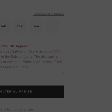
Tableau des tailles
140
152
164
176
 25% Off Apperel
ur SS26 Sale is on. Score an
extra 25%
in the Sale category. The discount is
ly
at
checkout
. While supplies last. Click
ms and conditions.
OUTER AU PANIER
dans le monde entier