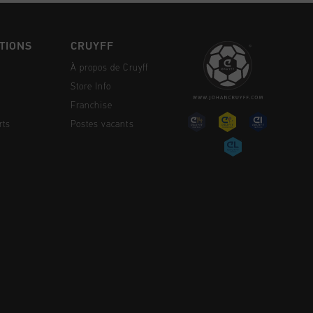
TIONS
CRUYFF
À propos de Cruyff
Store Info
Franchise
rts
Postes vacants