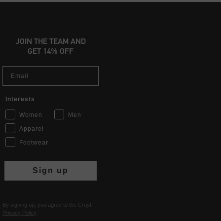
JOIN THE TEAM AND
GET 14% OFF
Email
Interests
Women
Men
Apparel
Footwear
Sign up
By signing up, you agree to the Cruyff
Privacy Policy
.