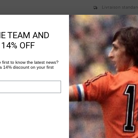
Livraison standar
Retour simple sou
Payer avec Klarna
HE TEAM AND
 14% OFF
Information produi
 first to know the latest news?
Le short Cruyff Defen
 14% discount on your first
juniors, est un short 
liberte de mouvement,
elegants. Fabrique en
Plus d’information
d'une ceinture cousue
dissimulees et d'une 
logo Cruyff est appose
droite et un ecusson 