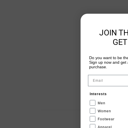
JOIN T
GET
Do you want to be the
Sign up now and get a
purchase.
Email
Interests
Men
Women
Footwear
Apparel