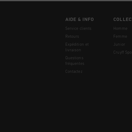
AIDE & INFO
COLLEC
Service clients
Homme
Retours
Femme
Expédition et
Junior
livraison
Cruyff Spo
Questions
fréquentes
Contactez