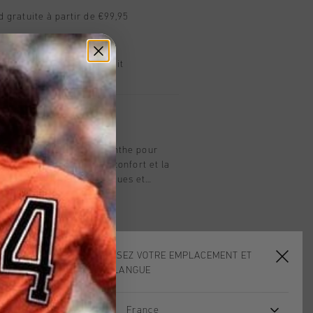
d gratuite à partir de €99,95
s 14 jours
, PayPal ou carte de crédit
t
se, disponible en noir menthe pour
fonctionnel concu pour le confort et la
 avec des details techniques et
 100 % polyester, ce short est dote
, de fermetures eclair laterales
coupe epuree ideale au quotidien. Le
 avec un lion C noir sur la jambe
sur la jambe gauche.
CHOISISSEZ VOTRE EMPLACEMENT ET
VOTRE LANGUE
France