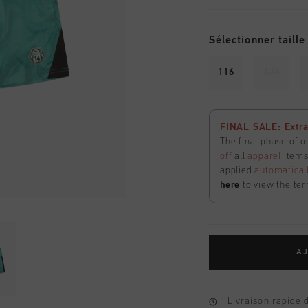
Sélectionner taille
116
128
FINAL SALE: Extra
The final phase of o
off
all
apparel
items 
applied
automatical
here
to view the ter
AJ
Livraison rapide 