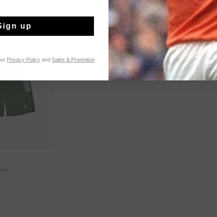
Sign up
our
Privacy Policy
and
Sales & Promotion
NG RAPIDE
,95