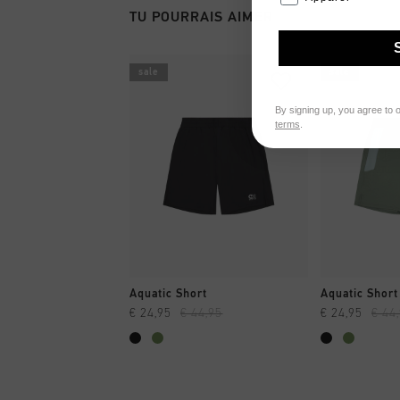
TU POURRAIS AIMER
sale
sale
By signing up, you agree to 
terms
.
SHOPPING RAPIDE
SHOPPI
Aquatic Short
Aquatic Short
€ 24,95
€ 44,95
€ 24,95
€ 44