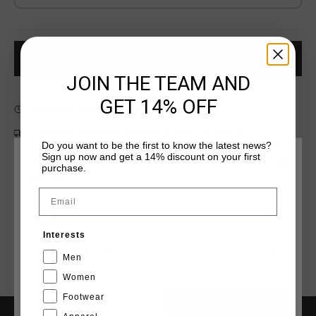
AJOUTER AU PANIER
JOIN THE TEAM AND
GET 14% OFF
Livraison rapide dans le monde entier
Livraison standard gratuite à partir de €99,95
Do you want to be the first to know the latest news?
Sign up now and get a 14% discount on your first
Retour simple sous 14 jours
CHOISISSEZ VOTRE EMPLACEMENT ET VOTRE
purchase.
LANGUE
Payer avec Klarna, PayPal ou carte de crédit
Email
France
Interests
Français
Men
Women
Footwear
CANCEL
CHOISIR