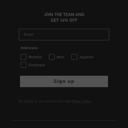
JOIN THE TEAM AND
GET 14% OFF
Email
Interests
Women
Men
Apparel
Footwear
Sign up
By signing up, you agree to the Cruyff
Privacy Policy
.