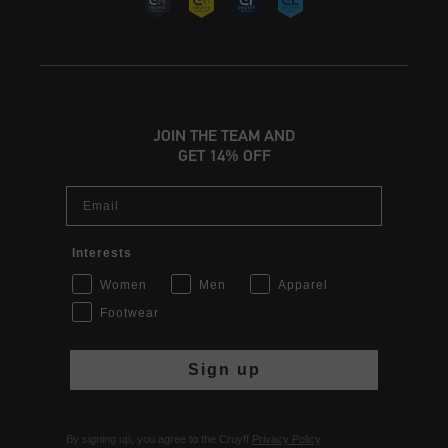
JOIN THE TEAM AND
GET 14% OFF
Email
Interests
Women
Men
Apparel
Footwear
Sign up
By signing up, you agree to the Cruyff
Privacy Policy
.