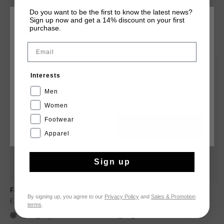
Do you want to be the first to know the latest news?
Sign up now and get a 14% discount on your first
CHOISISSEZ VOTRE EMPLACEMENT ET VOTRE
purchase.
LANGUE
TU POURRAIS AIMER
Email
France
sale
Interests
Français
Men
Women
Footwear
CANCEL
CHOISIR
Apparel
Sign up
Fearia
Fearia
By signing up, you agree to our
Privacy Policy
and
Sales & Promotion
€ 74,95
€ 104,95
€ 104,95
terms
.
...