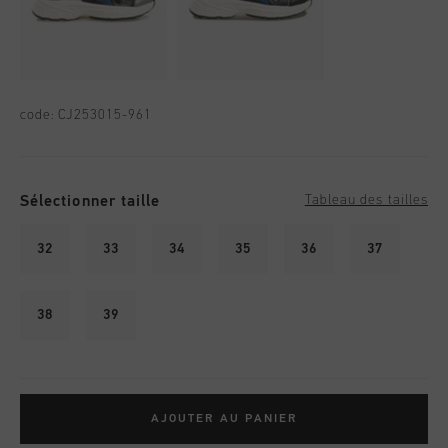
code:
CJ253015-961
Sélectionner taille
Tableau des tailles
32
33
34
35
36
37
38
39
AJOUTER AU PANIER