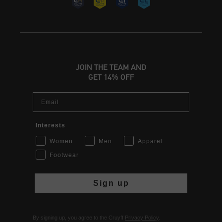
JOIN THE TEAM AND
GET 14% OFF
Email
Interests
Women
Men
Apparel
Footwear
Sign up
By signing up, you agree to the Cruyff
Privacy Policy
.