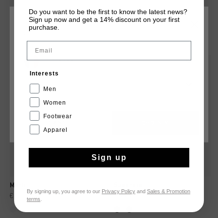
Do you want to be the first to know the latest news?
Sign up now and get a 14% discount on your first
CHOISISSEZ VOTRE EMPLACEMENT ET VOTRE
purchase.
LANGUE
TU POURRAIS AIMER
Email
France
sale
Interests
Français
Men
Women
Footwear
CANCEL
CHOISIR
Apparel
Sign up
Marti
Superbia
By signing up, you agree to our
Privacy Policy
and
Sales & Promotion
€ 54,95
€ 79,95
€ 99,95
terms
.