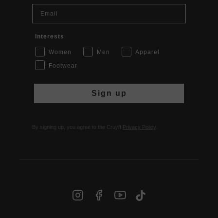
Email
Interests
Women
Men
Apparel
Footwear
Sign up
By signing up, you agree to the Cruyff
Privacy Policy
.