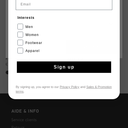
Email
France
Interests
Français
Men
Women
Footwear
CANCEL
CHOISIR
Apparel
Fearia Futura
Superbia
€ 99,95
€ 99,95
Sign up
By signing up, you agree to our
Privacy Policy
and
Sales & Promotion
terms
.
AIDE & INFO
Service clients
Retours