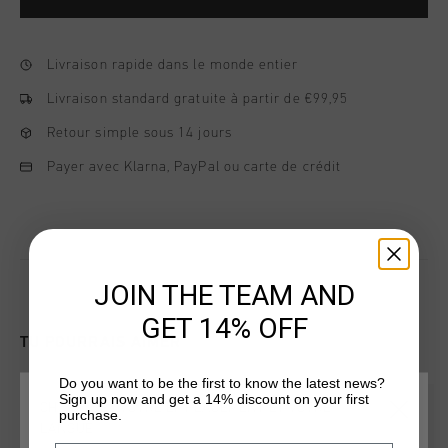
Livraison rapide dans le monde entier
Livraison standard gratuite à partir de €99,95
Retour simple sous 14 jours
Payer avec Klarna, PayPal ou carte de crédit
JOIN THE TEAM AND
GET 14% OFF
TU POURRAIS AIMER
Do you want to be the first to know the latest news?
Sign up now and get a 14% discount on your first
CHOISISSEZ VOTRE EMPLACEMENT ET VOTRE
purchase.
LANGUE