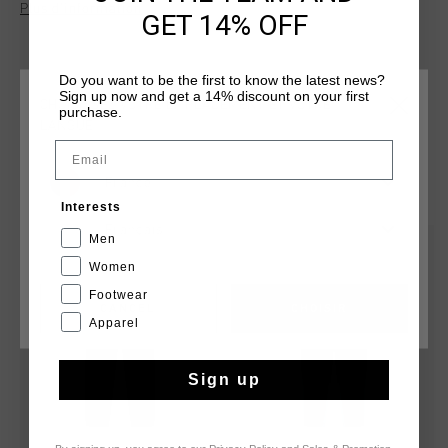
Plus d’information
dote d'une ceinture cousue, d'une ouverture aux chevilles et
GET 14% OFF
de fermetures eclair laterales dissimulees pour un enfilage
et un retrait faciles. Le logo Cruyff est appose avec un lion
noir en forme de C sur la jambe droite et un ecusson sur la
Do you want to be the first to know the latest news?
Sign up now and get a 14% discount on your first
jambe gauche.
CHOISISSEZ VOTRE EMPLACEMENT ET VOTRE
purchase.
LANGUE
Email
France
TU POURRAIS AIMER
Interests
Français
Men
sale
sale
Women
Footwear
CANCEL
CHOISIR
Apparel
Sign up