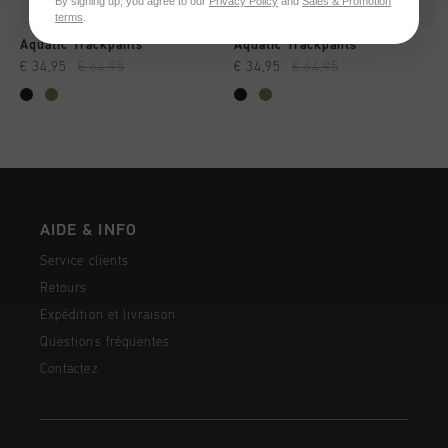
By signing up, you agree to our
Privacy Policy
and
Sales & Promotion
terms
.
Aquatic Trackpants
Aquatic Trackpants
€ 34,95
€ 64,95
€ 34,95
€ 64,95
AIDE & INFO
Service clients
Retours
Expédition et livraison
Questions fréquentes
Contactez