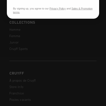
By signing up, you agree to our
Privacy Policy
and
Sales & Promotion
terms
.
COLLECTIONS
Homme
Femme
Junior
Cruyff Sports
CRUYFF
À propos de Cruyff
Store Info
Franchise
Postes vacants