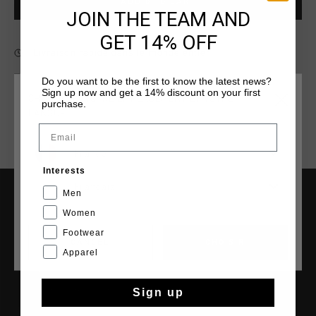
ADD
0
TO CART
JOIN THE TEAM AND
GET 14% OFF
Livraison rapide dans le monde entier
Livraison standard gratuite à partir de €99,95
Do you want to be the first to know the latest news?
Sign up now and get a 14% discount on your first
CHOISISSEZ VOTRE EMPLACEMENT ET VOTRE
Retour simple sous 14 jours
purchase.
LANGUE
Payer avec Klarna, PayPal ou carte de crédit
Email
France
Interests
Français
Men
AIDE & INFO
Women
Footwear
Service clients
CANCEL
CHOISIR
Apparel
Retours
Expédition et livraison
Sign up
Questions fréquentes
Contactez