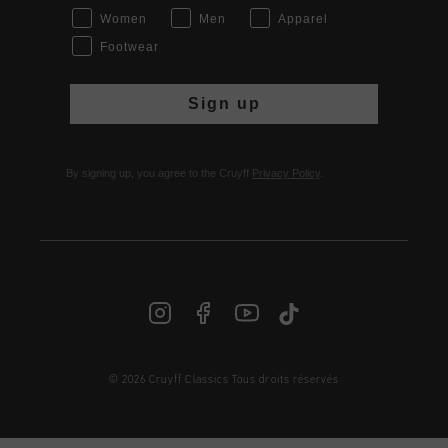
Women
Men
Apparel
Footwear
Sign up
By signing up, you agree to the Cruyff
Privacy Policy
.
© 2026 Cruyff Classics Tous droits réservés
FR | € EUR
Login