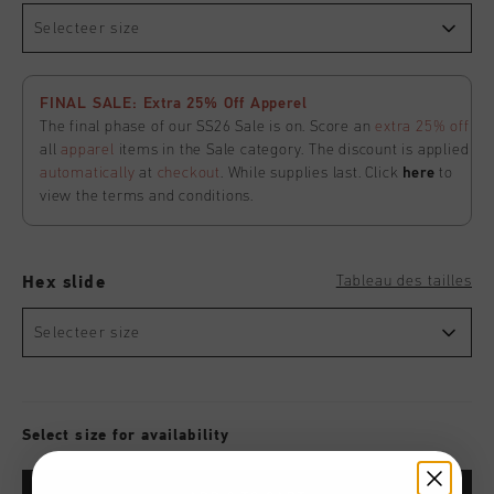
Selecteer size
FINAL SALE: Extra 25% Off Apperel
The final phase of our SS26 Sale is on. Score an
extra 25% off
all
apparel
items in the Sale category. The discount is applied
automatically
at
checkout
. While supplies last. Click
here
to
view the terms and conditions.
Tableau des tailles
Hex slide
Selecteer size
Select size for availability