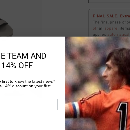
FINAL SALE: Extra
The final phase of o
off
all
apparel
items 
applied
automatical
here
to view the ter
HE TEAM AND
 14% OFF
Boxster Slide
Selecteer size
 first to know the latest news?
 14% discount on your first
Livraison rapide 