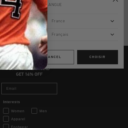
VOTRE LANGUE
d gratuite à partir de €99,95
s 14 jours
France
, PayPal ou carte de crédit
Français
CANCEL
CHOISIR
JOIN THE TEAM AND
GET 14% OFF
Email
Interests
Women
Men
Apparel
Footwear