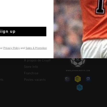
Livraison standar
Retour simple sou
Payer avec Klarna
Sign up
our
Privacy Policy
and
Sales & Promotion
TIONS
CRUYFF
À propos de Cruyff
Store Info
Franchise
rts
Postes vacants