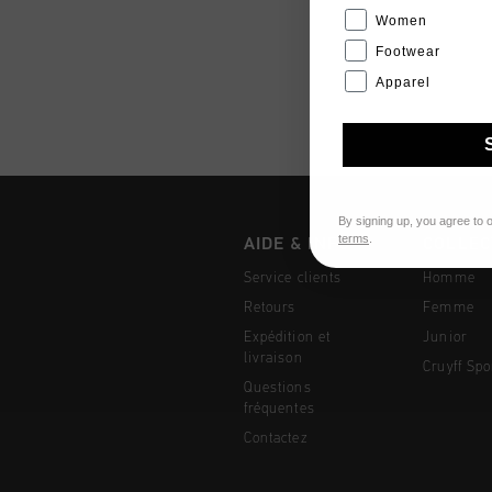
Women
Footwear
Apparel
By signing up, you agree to 
terms
.
AIDE & INFO
COLLEC
Service clients
Homme
Retours
Femme
Expédition et
Junior
livraison
Cruyff Spo
Questions
fréquentes
Contactez