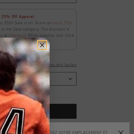
 25% Off Apperel
ur SS26 Sale is on. Score an
extra 25%
in the Sale category. The discount is
ly
at
checkout
. While supplies last. Click
ms and conditions.
Tableau des tailles
ADD
0
TO CART
dans le monde entier
CHOISISSEZ VOTRE EMPLACEMENT ET