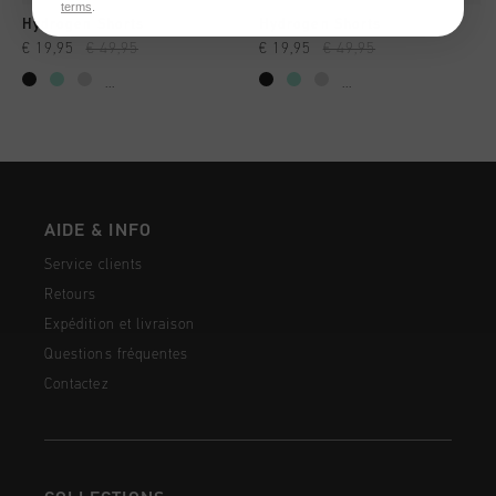
terms
.
Hydrogen Shorts
Hydrogen Shorts
€ 19,95
€ 49,95
€ 19,95
€ 49,95
...
...
AIDE & INFO
Service clients
Retours
Expédition et livraison
Questions fréquentes
Contactez