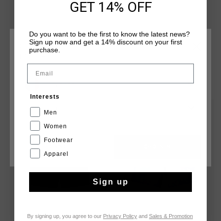
GET 14% OFF
perfect for active wear or casual outings. Combining modern
design with performance, the Omega Shorts are a versatile
addition to any wardrobe.
Do you want to be the first to know the latest news?
Sign up now and get a 14% discount on your first
CHOISISSEZ VOTRE EMPLACEMENT ET VOTRE
purchase.
LANGUE
Email
TU POURRAIS AIMER
France
Interests
Français
2 for 35
2 for 35
Men
Women
Footwear
CANCEL
CHOISIR
Apparel
Sign up
By signing up, you agree to our
Privacy Policy
and
Sales & Promotion