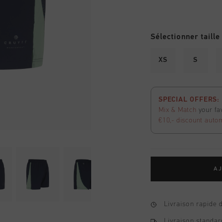
Sélectionner taille
XS
S
SPECIAL OFFERS:
Mix & Match
your fa
€10,- discount
autom
AJ
Livraison rapide 
Livraison standar