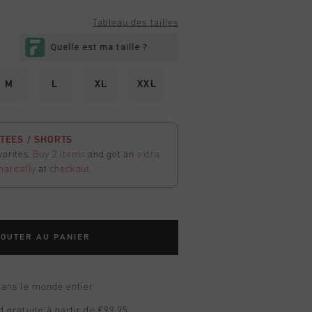
Tableau des tailles
M
L
XL
XXL
 TEES / SHORTS
vorites.
Buy 2 items
and get an
extra
atically
at
checkout
.
OUTER AU PANIER
dans le monde entier
d gratuite à partir de €99,95