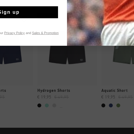
Sign up
2 for 35
2 for 35
our
Privacy Policy
and
Sales & Promotion
NG RAPIDE
SHOPPING RAPIDE
SHOPPING
rts
Hydrogen Shorts
Aquatic Short
,95
€ 19,95
€ 49,95
€ 19,95
€ 49,95
...