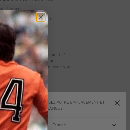
s 14 jours
, PayPal ou carte de crédit
t
Shorts in navy. These functional 5"
for men who need comfort and
 with pockets, ventilation inserts, and
hey provide both practicality and
ar fit ensures ease of movement, making
ve wear or casual outings. Combining
ctionality, the Nimbus Shorts are a
 your wardrobe.
CHOISISSEZ VOTRE EMPLACEMENT ET
VOTRE LANGUE
France