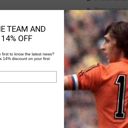
Retour simple sou
Payer avec Klarna
HE TEAM AND
 14% OFF
Information produi
 first to know the latest news?
The Cruyff Nimbus 5" 
 14% discount on your first
shorts are designed 
performance. Equipped
reflective elements, t
Plus d’information
visibility. The regul
them perfect for acti
sleek design with fun
versatile addition to