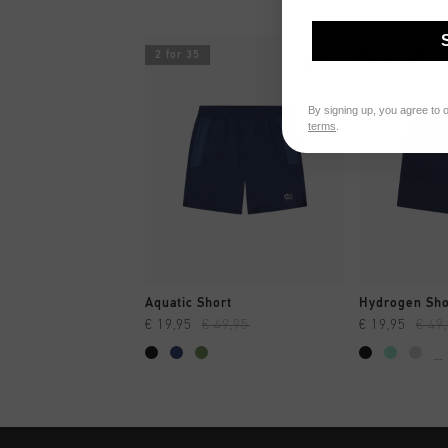
2 for 35
2 for 35
By signing up, you agree to 
terms
.
SHOPPING RAPIDE
SHOPPI
Aquatic Short
Hydrogen Sho
€ 19,95
€ 49,95
€ 19,95
€ 49
...