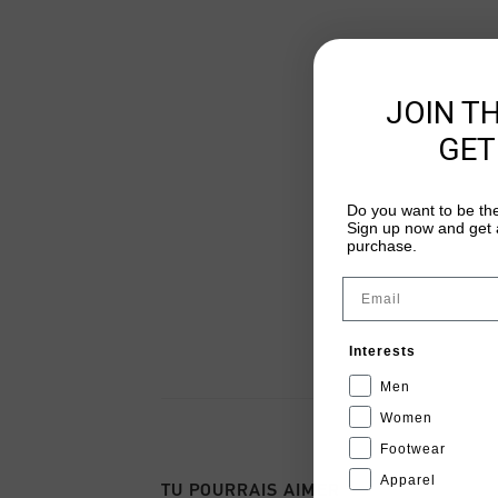
JOIN T
GET
Do you want to be the
Sign up now and get a
purchase.
Email
Interests
Men
Women
Footwear
Apparel
TU POURRAIS AIMER