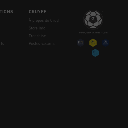
TIONS
CRUYFF
À propos de Cruyff
Store Info
Franchise
rts
Postes vacants