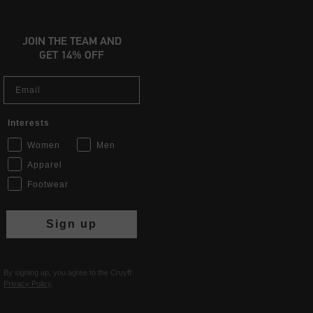
JOIN THE TEAM AND
GET 14% OFF
Email
Interests
Women
Men
Apparel
Footwear
Sign up
By signing up, you agree to the Cruyff
Privacy Policy
.