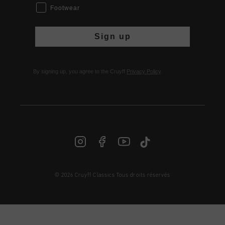
Footwear
Sign up
By signing up, you agree to the Cruyff
Privacy Policy
.
© 2026 Cruyff Classics Tous droits réservés
FR | € EUR
Login