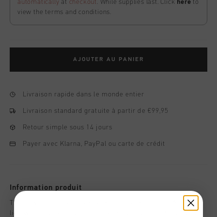
automatically
at
checkout
. While supplies last. Click
here
to
view the terms and conditions.
AJOUTER AU PANIER
Livraison rapide dans le monde entier
Livraison standard gratuite à partir de €99,95
Retour simple sous 14 jours
Payer avec Klarna, PayPal ou carte de crédit
Information produit
The Cruyff Essential Peak Jacket in Black for men. A
lightweight jacket made from 90% nylon and 10% elastane,