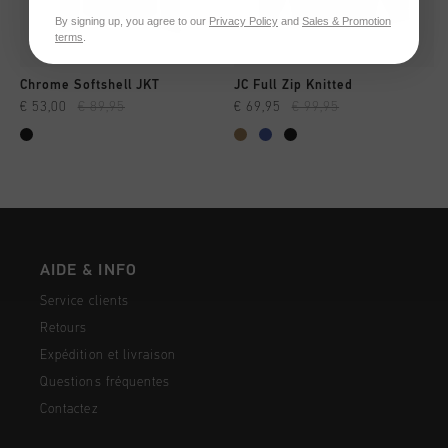
By signing up, you agree to our
Privacy Policy
and
Sales & Promotion
terms
.
Chrome Softshell JKT
JC Full Zip Knitted
€ 53,00
€ 89,95
€ 69,95
€ 99,95
AIDE & INFO
Service clients
Retours
Expédition et livraison
Questions fréquentes
Contactez