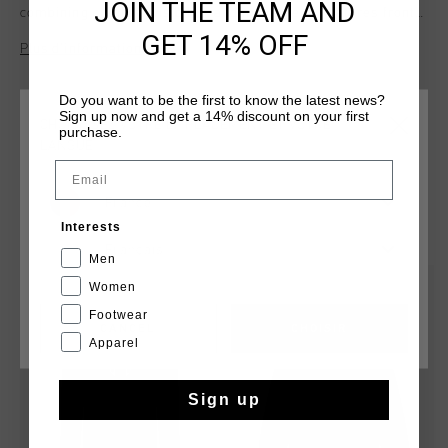
JOIN THE TEAM AND
combining comfort, visibility, and movement. Features front
pockets, reflective accents, and Montserrat logo branding on
GET 14% OFF
Plus d’information
the back for functional style. The regular fit ensures comfort
for active or casual wear.
Do you want to be the first to know the latest news?
Sign up now and get a 14% discount on your first
CHOISISSEZ VOTRE EMPLACEMENT ET VOTRE
purchase.
LANGUE
Email
France
TU POURRAIS AIMER
Interests
Français
Men
sale
sale
Women
Footwear
CANCEL
CHOISIR
Apparel
Sign up