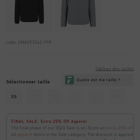
code:
CMA253042-998
Tableau des tailles
Sélectionner taille
XS
S
M
L
XL
XXL
FINAL SALE: Extra 25% Off Apperel
The final phase of our SS26 Sale is on. Score an
extra 25% off
all
apparel
items in the Sale category. The discount is applied