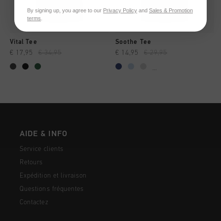
By signing up, you agree to our
Privacy Policy
and
Sales & Promotion
terms
.
Vital Tee
Soothe Tee
€ 17,95
€ 34,95
€ 14,95
€ 29,95
...
AIDE & INFO
Service clients
Retours
Expédition et livraison
Questions fréquentes
Contactez