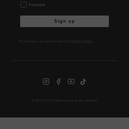
Footwear
Sign up
By signing up, you agree to the Cruyff
Privacy Policy
.
© 2026 Cruyff Classics Tous droits réservés
FR | € EUR
Login