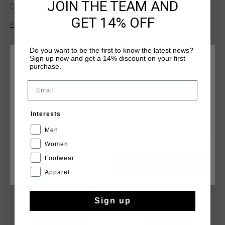
JOIN THE TEAM AND
Cruyff Sports branding image on the chest. Perfect for both
casual wear and light activities.
GET 14% OFF
Plus d’information
Do you want to be the first to know the latest news?
Sign up now and get a 14% discount on your first
CHOISISSEZ VOTRE EMPLACEMENT ET VOTRE
purchase.
LANGUE
Email
France
TU POURRAIS AIMER
Interests
Français
Men
sale
sale
Women
Footwear
CANCEL
CHOISIR
Apparel
Sign up