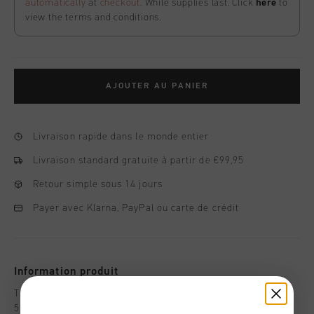
automatically
at
checkout
. While supplies last. Click
here
to
view the terms and conditions.
AJOUTER AU PANIER
Livraison rapide dans le monde entier
Livraison standard gratuite à partir de €99,95
Retour simple sous 14 jours
Payer avec Klarna, PayPal ou carte de crédit
Information produit
The Pro Tee in green, athletic piece from 95% polyester and
5% elastane. Regular fit and superior comfort Tee, features