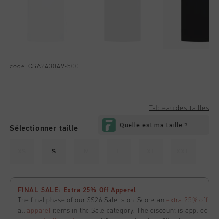
code:
CSA243049-500
Tableau des tailles
Sélectionner taille
XS
S
M
L
XL
XXL
FINAL SALE: Extra 25% Off Apperel
The final phase of our SS26 Sale is on. Score an
extra 25% off
all
apparel
items in the Sale category. The discount is applied