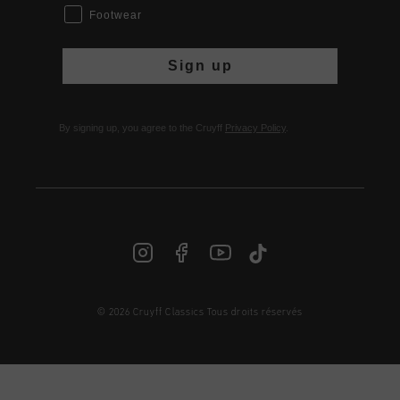
Footwear
Sign up
By signing up, you agree to the Cruyff
Privacy Policy
.
© 2026 Cruyff Classics Tous droits réservés
FR | € EUR
Login