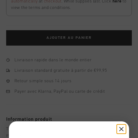
automatically
at
checkout
. While supplies last. Click
here
to
view the terms and conditions.
AJOUTER AU PANIER
Livraison rapide dans le monde entier
Livraison standard gratuite à partir de €99,95
Retour simple sous 14 jours
Payer avec Klarna, PayPal ou carte de crédit
Information produit
The Cruyff Essential Peak Tee in Navy for men. A slim fit tee
made with 80% polyamide and 20% elastane. Lightweight