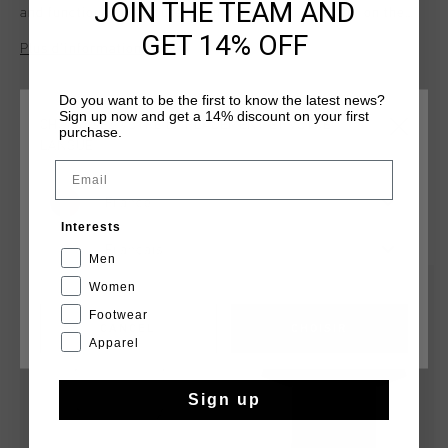
JOIN THE TEAM AND
and functional, it features Montserrat logo detailing on the
left chest for a refined active look.
GET 14% OFF
Plus d’information
Do you want to be the first to know the latest news?
Sign up now and get a 14% discount on your first
CHOISISSEZ VOTRE EMPLACEMENT ET VOTRE
purchase.
LANGUE
Email
France
TU POURRAIS AIMER
Interests
Français
Men
sale
sale
Women
Footwear
CANCEL
CHOISIR
Apparel
Sign up