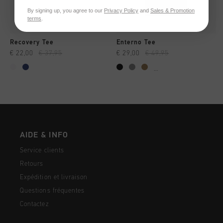
By signing up, you agree to our
Privacy Policy
and
Sales & Promotion
terms
.
Recovery Tee
Enterno Tee
€ 22,00
€ 37,95
€ 29,00
€ 49,95
...
AIDE & INFO
Service clients
Retours
Expédition et livraison
Questions fréquentes
Contactez