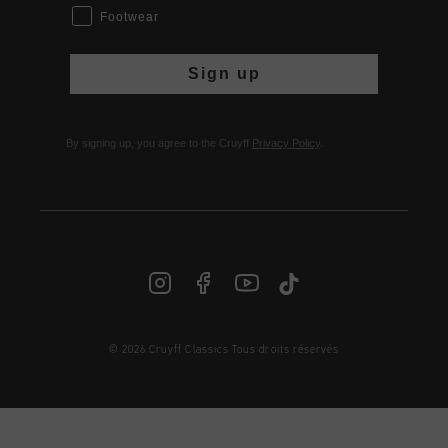
Footwear
Sign up
By signing up, you agree to the Cruyff
Privacy Policy
.
© 2026 Cruyff Classics Tous droits réservés
FR | € EUR
Login