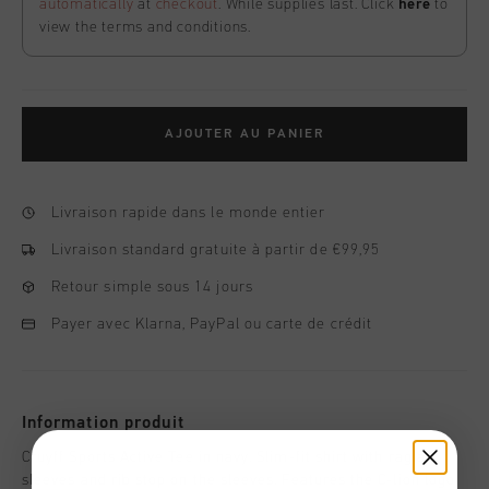
automatically
at
checkout
. While supplies last. Click
here
to
view the terms and conditions.
AJOUTER AU PANIER
Livraison rapide dans le monde entier
Livraison standard gratuite à partir de €99,95
Retour simple sous 14 jours
Payer avec Klarna, PayPal ou carte de crédit
Information produit
Cruyff Sports Active Tee in navy. Slim-fit shirt with raglan
sleeves and rib stop on the sleeves. Features the C-lion logo