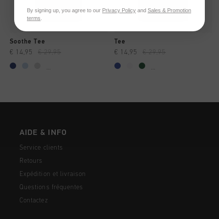
By signing up, you agree to our
Privacy Policy
and
Sales & Promotion
terms
.
Soothe Tee
Tee
€ 14,95
€ 29,95
€ 14,95
€ 29,95
...
...
AIDE & INFO
Service clients
Retours
Expédition et livraison
Questions fréquentes
Contactez