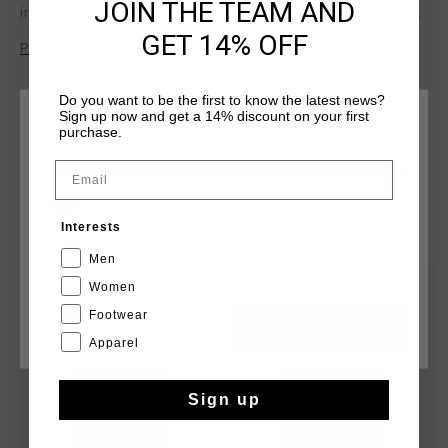
JOIN THE TEAM AND
in reflective print in the middle of the chest, which provides
visibility during your evening sports activity. Composition
GET 14% OFF
Plus d’information
100% polyester.
Do you want to be the first to know the latest news?
Sign up now and get a 14% discount on your first
CHOISISSEZ VOTRE EMPLACEMENT ET VOTRE
purchase.
LANGUE
Email
France
TU POURRAIS AIMER
Interests
Français
Men
sale
sale
Women
Footwear
CANCEL
CHOISIR
Apparel
Sign up