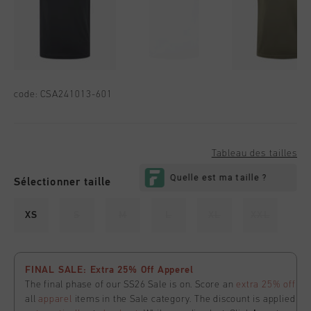
code:
CSA241013-601
Tableau des tailles
Sélectionner taille
XS
S
M
L
XL
XXL
FINAL SALE: Extra 25% Off Apperel
The final phase of our SS26 Sale is on. Score an
extra 25% off
all
apparel
items in the Sale category. The discount is applied