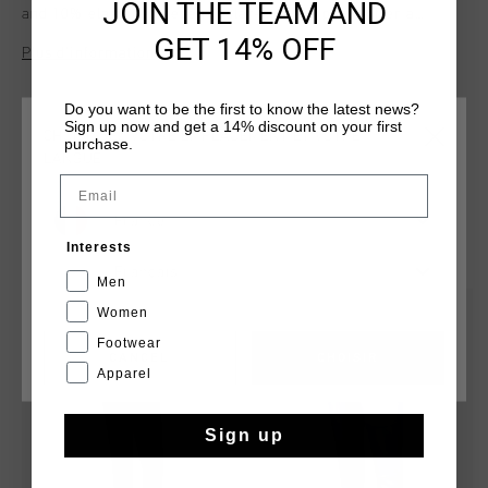
JOIN THE TEAM AND
and 10% elastane, these regular-fit track pants offer a
comfortable and flexible fit. Provided with a pocket and
GET 14% OFF
Plus d’information
branding on each leg, they are perfect for both workouts and
casual wear. Designed for versatility, these track pants
ensure you stay comfortable and stylish.
Do you want to be the first to know the latest news?
Sign up now and get a 14% discount on your first
CHOISISSEZ VOTRE EMPLACEMENT ET VOTRE
purchase.
LANGUE
Email
France
TU POURRAIS AIMER
Interests
Français
Men
sale
sale
Women
Footwear
CANCEL
CHOISIR
Apparel
Sign up