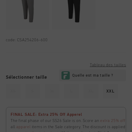
code:
CSA254206-600
Tableau des tailles
Sélectionner taille
XS
S
M
L
XL
XXL
FINAL SALE: Extra 25% Off Apperel
The final phase of our SS26 Sale is on. Score an
extra 25% off
all
apparel
items in the Sale category. The discount is applied