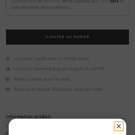
automatically
at
checkout
. While supplies last. Click
here
to
view the terms and conditions.
AJOUTER AU PANIER
Livraison rapide dans le monde entier
Livraison standard gratuite à partir de €99,95
Retour simple sous 14 jours
Payer avec Klarna, PayPal ou carte de crédit
Information produit
The Cruyff Penite Trackpants in High Rise combine
performance and style for men. Crafted from 90% polyester