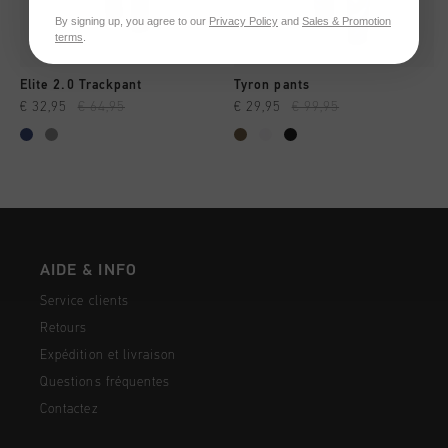
By signing up, you agree to our
Privacy Policy
and
Sales & Promotion
terms
.
Elite 2.0 Trackpant
Tyron pants
€ 32,95
€ 64,95
€ 29,95
€ 99,95
AIDE & INFO
Service clients
Retours
Expédition et livraison
Questions fréquentes
Contactez