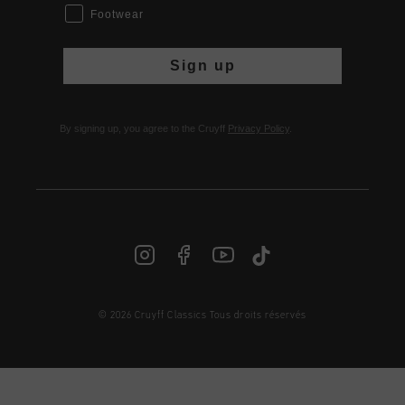
Footwear
Sign up
By signing up, you agree to the Cruyff
Privacy Policy
.
© 2026 Cruyff Classics Tous droits réservés
FR | € EUR
Login