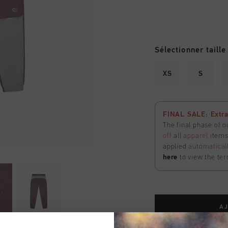
Sélectionner taille
XS
S
FINAL SALE: Extra
The final phase of o
off
all
apparel
items 
applied
automatical
here
to view the ter
AJ