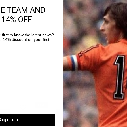
HE TEAM AND
Livraison rapide 
 14% OFF
Livraison standar
Retour simple sou
 first to know the latest news?
Payer avec Klarna
 14% discount on your first
sale
sale
Sign up