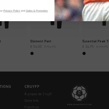
our
Privacy Policy
and
Sales & Promotion
NG RAPIDE
SHOPPING RAPIDE
SHOPPING
t
Element Pant
Essential Peak T
€ 56,00
€ 94,95
€ 34,95
€ 69,95
TIONS
CRUYFF
À propos de Cruyff
Store Info
Franchise