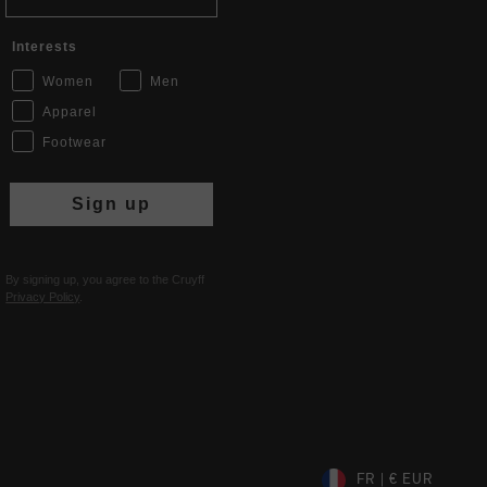
Interests
Women
Men
Apparel
Footwear
Sign up
By signing up, you agree to the Cruyff
Privacy Policy
.
FR | € EUR