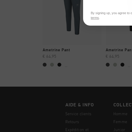
By signing up, you agree to 
terms
.
SHOPPING RAPIDE
SHOPPI
Ametrine Pant
Ametrine Pan
€ 64,95
€ 64,95
...
...
AIDE & INFO
COLLEC
Service clients
Homme
Retours
Femme
Expédition et
Junior