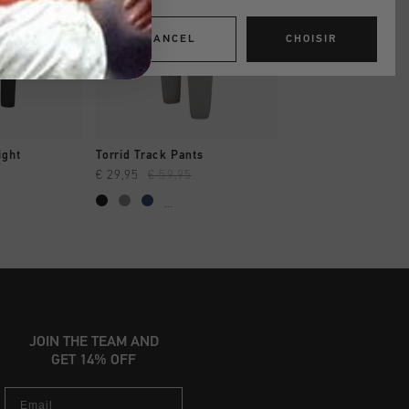
CANCEL
CHOISIR
 RAPIDE
SHOPPING RAPIDE
SHOPPING R
ight
Torrid Track Pants
Essential Peak Pant
€ 29,95
€ 59,95
€ 39,95
€ 79,95
...
JOIN THE TEAM AND
GET 14% OFF
Email