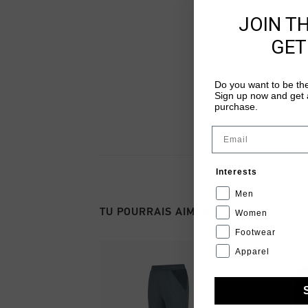
JOIN T
GET
Do you want to be the
Sign up now and get a
purchase.
Email
Interests
Men
TU POURRAIS AIMER
Women
Footwear
Apparel