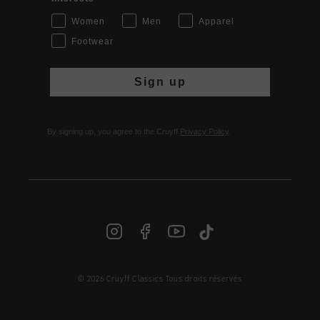
Women
Men
Apparel
Footwear
Sign up
By signing up, you agree to the Cruyff
Privacy Policy
.
© 2026 Cruyff Classics Tous droits réservés
FR | € EUR