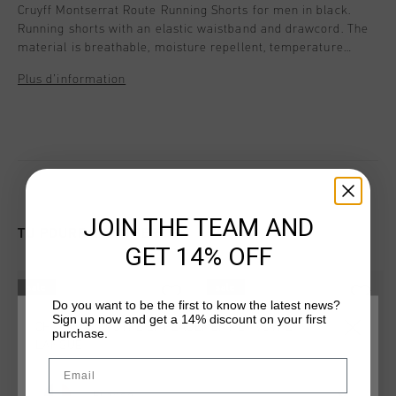
Cruyff Montserrat Route Running Shorts for men in black.
Running shorts with an elastic waistband and drawcord. The
material is breathable, moisture repellent, temperature
regulating and quick drying. The soft material ensures that
Plus d’information
does not rub along the skin during any activity. Composition:
95% polyester/5% elastane
JOIN THE TEAM AND
TU POURRAIS AIMER
GET 14% OFF
sale
sale
Do you want to be the first to know the latest news?
Sign up now and get a 14% discount on your first
CHOISISSEZ VOTRE EMPLACEMENT ET VOTRE
purchase.
LANGUE
Email
France