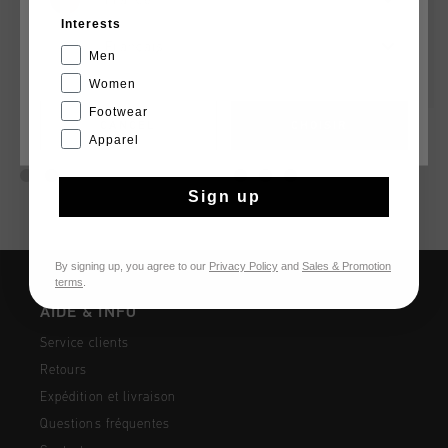
Interests
Français
Men
Women
Footwear
CANCEL
CHOISIR
Hydro Cargo Short
Agate Short
Apparel
€ 29,95
€ 59,95
€ 39,95
€ 54,95
Sign up
By signing up, you agree to our
Privacy Policy
and
Sales & Promotion
terms
.
AIDE & INFO
Service clients
Retours
Expédition et livraison
Questions fréquentes