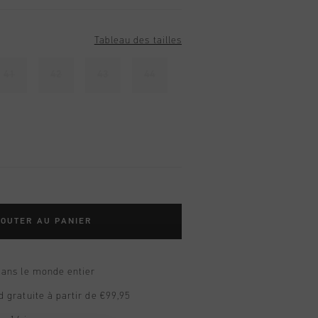
Tableau des tailles
41
42
43
44
OUTER AU PANIER
dans le monde entier
d gratuite à partir de €99,95