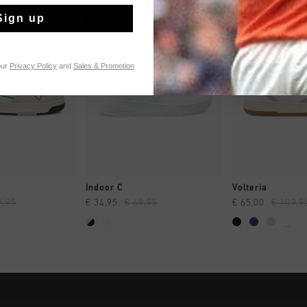
Sign up
sale
sale
our
Privacy Policy
and
Sales & Promotion
NG RAPIDE
SHOPPING RAPIDE
SHOPPING
Indoor C
Volteria
9,95
€ 34,95
€ 69,95
€ 65,00
€ 109,9
...