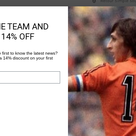
Retour simple sou
Payer avec Klarna
HE TEAM AND
 14% OFF
Information produi
The Royal C for men i
 first to know the latest news?
sneaker, it's a statem
 14% discount on your first
heritage, crafted for
performance and style
Plus d’information
casual social setting
and legacy of Johan C
everyday wardrobe.