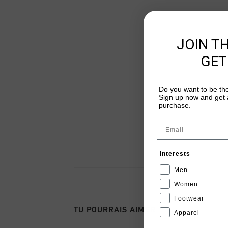
JOIN T
GET
Do you want to be the
Sign up now and get a
purchase.
Email
Interests
Men
Women
Footwear
TU POURRAIS AIMER
Apparel