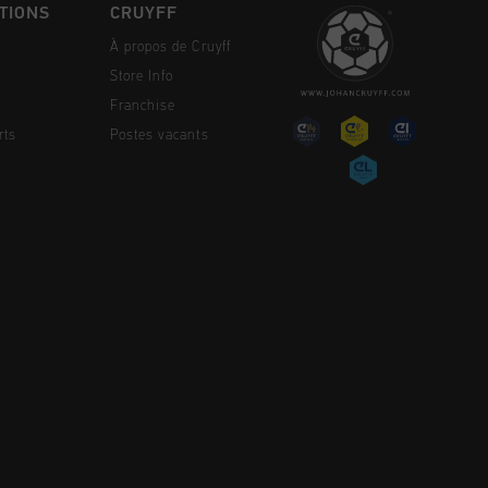
TIONS
CRUYFF
À propos de Cruyff
Store Info
Franchise
rts
Postes vacants