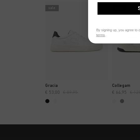
sale
sale
By signing up, you agree to 
terms
.
SHOPPING RAPIDE
SHOPPI
Gracia
Collegam
€ 53,00
€ 89,95
€ 64,95
€ 12