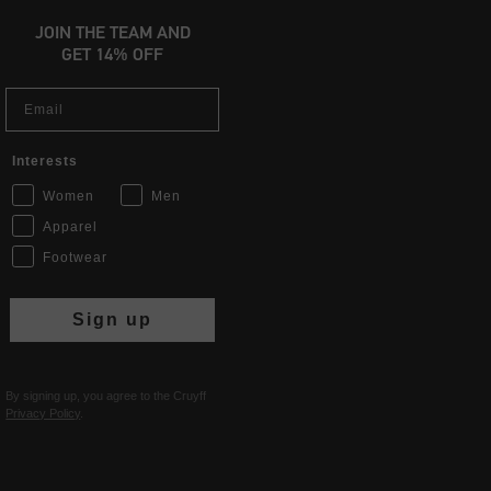
JOIN THE TEAM AND
GET 14% OFF
Email
Interests
Women
Men
Apparel
Footwear
Sign up
By signing up, you agree to the Cruyff
Privacy Policy
.