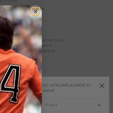
s 14 jours
, PayPal ou carte de crédit
t
n White. This model is more than just a
ent of luxury and refined sports
 those who appreciate the blend of
. Whether worn on the streets or in
s, this sneaker embodies the elegance
ruyff, designed to elevate your
CHOISISSEZ VOTRE EMPLACEMENT ET
VOTRE LANGUE
France