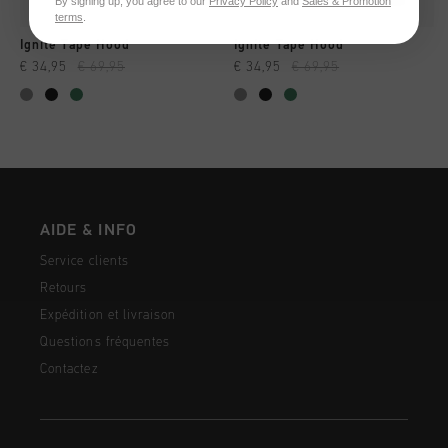
By signing up, you agree to our
Privacy Policy
and
Sales & Promotion
terms
.
Ignite Tape Hood
Ignite Tape Hood
€ 34,95
€ 69,95
€ 34,95
€ 69,95
AIDE & INFO
Service clients
Retours
Expédition et livraison
Questions fréquentes
Contactez