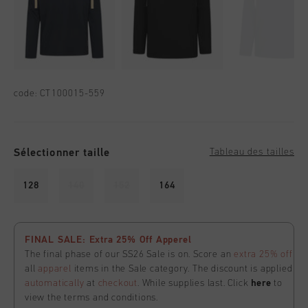
code:
CT100015-559
Sélectionner taille
Tableau des tailles
128
140
152
164
FINAL SALE: Extra 25% Off Apperel
The final phase of our SS26 Sale is on. Score an
extra 25% off
all
apparel
items in the Sale category. The discount is applied
automatically
at
checkout
. While supplies last. Click
here
to
view the terms and conditions.