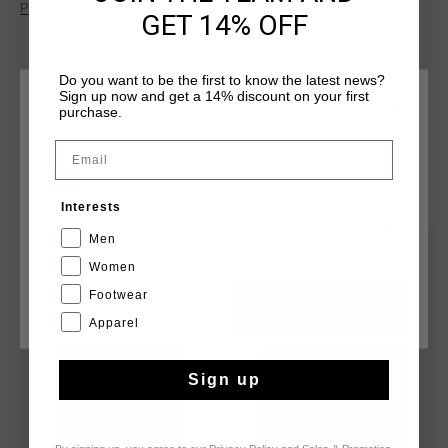
Plus d’information
rapidement. Le sweat est doublé d'une douce polaire. La
GET 14% OFF
fermeture éclair est dotée d'un protège-menton. Il est orné
du logo C-Lion brodé sur la poitrine et de panneaux
contrastés autour des épaules.
Do you want to be the first to know the latest news?
Sign up now and get a 14% discount on your first
CHOISISSEZ VOTRE EMPLACEMENT ET VOTRE
purchase.
LANGUE
Email
France
TU POURRAIS AIMER
Interests
Français
Men
sale
sale
Women
Footwear
CANCEL
CHOISIR
Apparel
Sign up