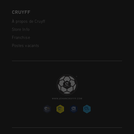
CRUYFF
À propos de Cruyff
Store Info
Franchise
Postes vacants