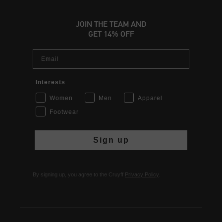
JOIN THE TEAM AND
GET 14% OFF
Email
Interests
Women
Men
Apparel
Footwear
Sign up
By signing up, you agree to the Cruyff
Privacy Policy
.