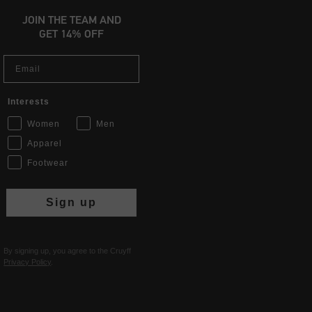
JOIN THE TEAM AND
GET 14% OFF
Email
Interests
Women
Men
Apparel
Footwear
Sign up
By signing up, you agree to the Cruyff
Privacy Policy
.