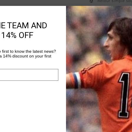
Retour simple sou
Payer avec Klarna
HE TEAM AND
 14% OFF
Information produi
The Cruyff Marti in pu
 first to know the latest news?
runner with an athleti
 14% discount on your first
stunning details, incl
the-dark effect for a
Plus d’information
parts are breathable,
extra comfort and cush
laces - Removable cus
Colered PVC Mesh par
sole for extra comfor