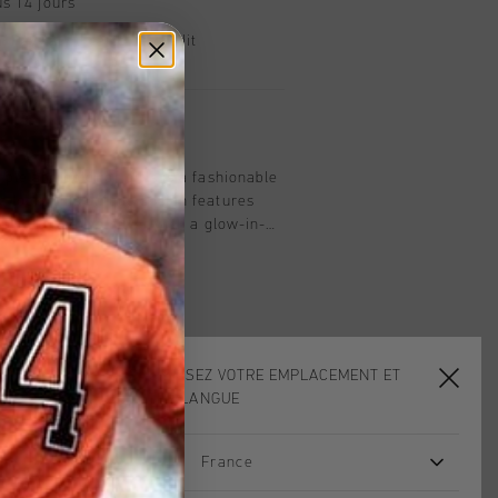
s 14 jours
, PayPal ou carte de crédit
t
rple and gold for girls is a fashionable
c look. This unique design features
uding reflective silver with a glow-in-
dded safety and 3D prints. The mesh
 while the moulded EVA sole offers
ioning. Style details: - Flat Nylon
hioned insole Last two eyelets
ts are Breathable Moulded eva Mid
t and cushioning.
CHOISISSEZ VOTRE EMPLACEMENT ET
VOTRE LANGUE
France