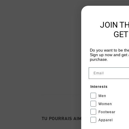
JOIN T
GET
Do you want to be the
Sign up now and get a
purchase.
Email
Interests
Men
Women
Footwear
TU POURRAIS AIMER
Apparel