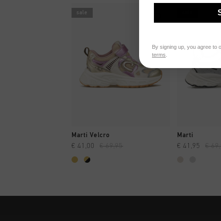
sale
sale
By signing up, you agree to 
terms
.
SHOPPING RAPIDE
SHOPPI
Marti Velcro
Marti
€ 41,00
€ 69,95
€ 41,95
€ 69