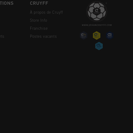
TIONS
CRUYFF
À propos de Cruyff
Store Info
Franchise
rts
Postes vacants