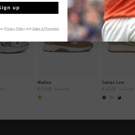
Sign up
sale
sale
our
Privacy Policy
and
Sales & Promotion
NG RAPIDE
SHOPPING RAPIDE
SHOPPING
Madina
Campo Low
,95
€ 53,00
€ 89,95
€ 47,00
€ 79,95