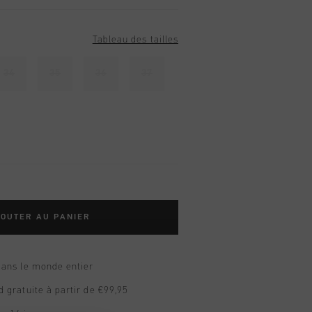
Tableau des tailles
34
35
36
37
OUTER AU PANIER
dans le monde entier
d gratuite à partir de €99,95