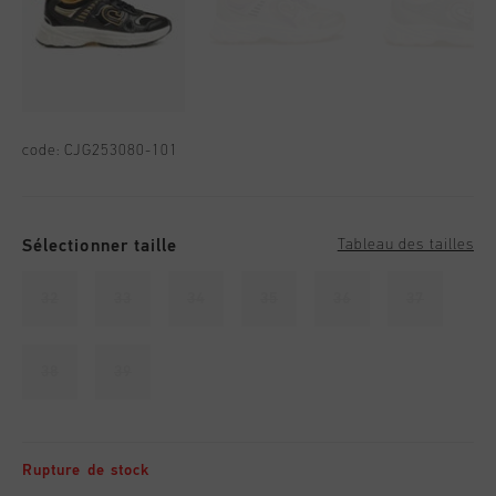
code:
CJG253080-101
Sélectionner taille
Tableau des tailles
32
33
34
35
36
37
38
39
Rupture de stock