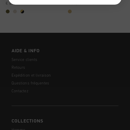
€ 47,00
€ 79,95
€ 53,00
€ 89,95
AIDE & INFO
Service clients
Retours
Expédition et livraison
Questions fréquentes
Contactez
COLLECTIONS