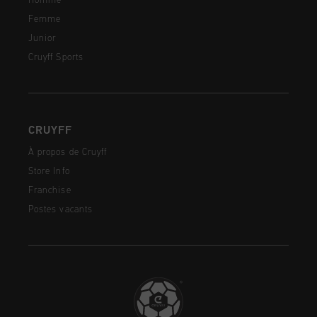
Homme
Femme
Junior
Cruyff Sports
CRUYFF
À propos de Cruyff
Store Info
Franchise
Postes vacants