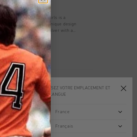
t
o in purple and gold for girls is a
th an athletic look. This unique design
ils, including reflective silver with a
ct for added safety and 3D prints. The
hable, while the moulded EVA sole
nd cushioning. Style details: - Flat
ro closure - Removable cushioned
ts Colered PVC Mesh parts are
va Mid sole for extra comfort and
CHOISISSEZ VOTRE EMPLACEMENT ET
VOTRE LANGUE
France
sale
sale
Français