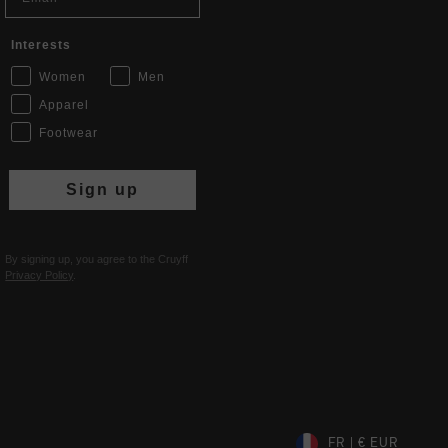
Interests
Women
Men
Apparel
Footwear
Sign up
By signing up, you agree to the Cruyff
Privacy Policy
.
FR | € EUR