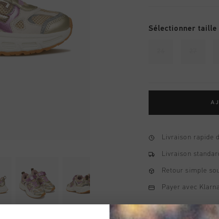
Sélectionner taille
26
27
AJ
Livraison rapide 
Livraison standar
Retour simple sou
Payer avec Klarna