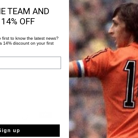
Information produi
HE TEAM AND
The Cruyff Marti Velcr
 14% OFF
fashionable runner wi
features stunning deta
glow-in-the-dark effe
 first to know the latest news?
Plus d’information
 14% discount on your first
mesh parts are breat
offers extra comfort a
Elasic laces and Velc
insole Last two eyele
Breathable Moulded e
cushioning.
sale
sale
Sign up