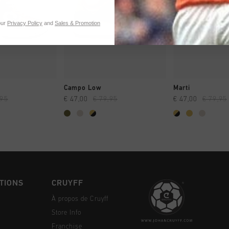
our
Privacy Policy
and
Sales & Promotion
NG RAPIDE
SHOPPING RAPIDE
SHOPPING
Campo Low
Marti
,95
€ 47,00
€ 79,95
€ 47,00
€ 79,95
TIONS
CRUYFF
À propos de Cruyff
Store Info
Franchise