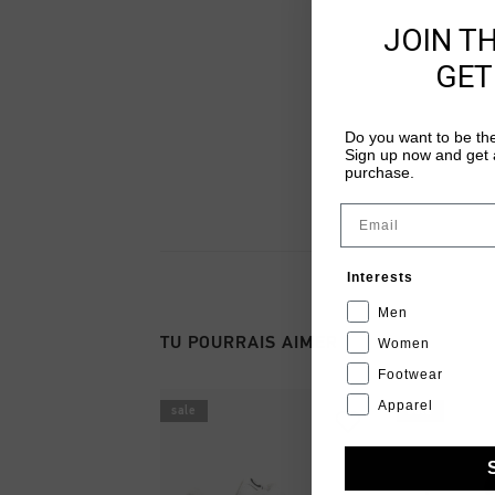
JOIN T
GET
Do you want to be the
Sign up now and get a
purchase.
Email
Interests
Men
TU POURRAIS AIMER
Women
Footwear
Apparel
sale
sale