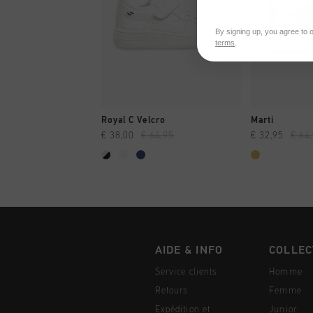
By signing up, you agree to 
terms
.
SHOPPING RAPIDE
SHOPPI
Royal C Velcro
Marti
€ 38,00
€ 64,95
€ 32,95
€ 64
AIDE & INFO
COLLEC
Service clients
Homme
Retours
Femme
Expédition et
Junior