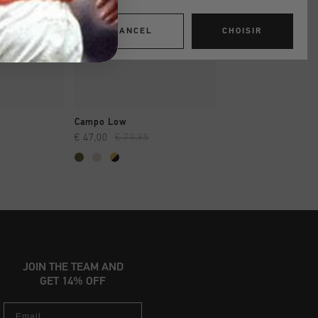
CANCEL
CHOISIR
 RAPIDE
SHOPPING RAPIDE
SHOPPING R
Campo Low
Royal C Velcro
€ 47,00
€ 79,95
€ 38,00
€ 64,95
JOIN THE TEAM AND
GET 14% OFF
Email