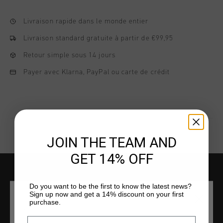
Livraison rapide dans le monde entier
Livraison standard gratuite à partir de €99,95
Retour simple sous 14 jours
Payer avec Klarna, PayPal ou carte de crédit
JOIN THE TEAM AND
GET 14% OFF
AIDE & INFO
Do you want to be the first to know the latest news?
Sign up now and get a 14% discount on your first
CHOISISSEZ VOTRE EMPLACEMENT ET VOTRE
Service clients
purchase.
LANGUE
Retours
Email