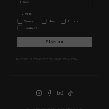
Interests
Women
Men
Apparel
Footwear
Sign up
By signing up, you agree to the Cruyff
Privacy Policy
.