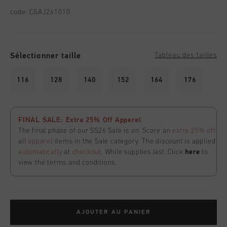
Football
Tout Accessoires
Sale
World Cup '74
Vêtements
code:
CSAJ261010
Accessories
Headwear
American Years
Football
Tout Sale
Sale
Bags
World Cup 2026
Accessories
Homme
Sélectionner taille
Tableau des tailles
Others
Sale
World Cup '74
Femme
116
128
140
152
164
176
City Pack
Sale
Enfants
Special Offers
FINAL SALE: Extra 25% Off Apperel
The final phase of our SS26 Sale is on. Score an
extra 25% off
all
apparel
items in the Sale category. The discount is applied
automatically
at
checkout
. While supplies last. Click
here
to
view the terms and conditions.
AJOUTER AU PANIER