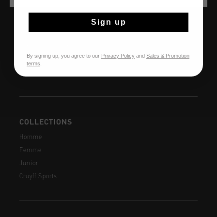
AIDE & INFO
Service clients
Sign up
Retours
Expédition et livraison
By signing up, you agree to our
Privacy Policy
and
Sales & Promotion
Questions fréquentes
terms
.
Contactez
COLLECTIONS
Homme
Femme
Junior
Cruyff Sports