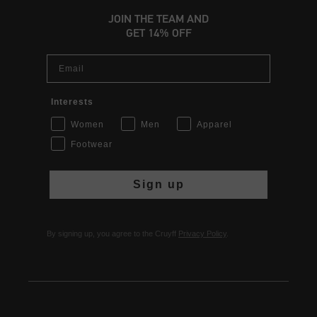
JOIN THE TEAM AND
GET 14% OFF
Email
Interests
Women
Men
Apparel
Footwear
Sign up
By signing up, you agree to the Cruyff
Privacy Policy
.