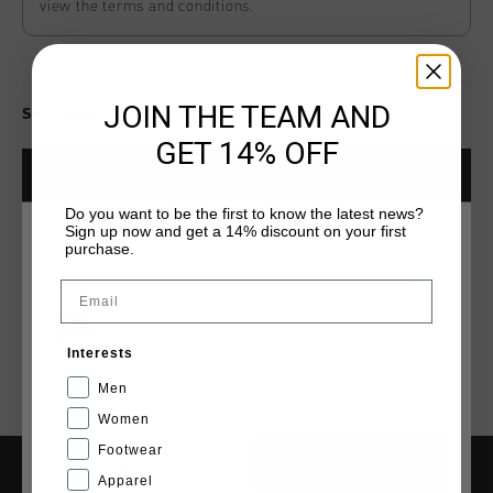
view the terms and conditions.
JOIN THE TEAM AND
Select size for availability
GET 14% OFF
ADD
0
TO CART
Do you want to be the first to know the latest news?
Sign up now and get a 14% discount on your first
CHOISISSEZ VOTRE EMPLACEMENT ET VOTRE
purchase.
Livraison rapide dans le monde entier
LANGUE
Email
Livraison standard gratuite à partir de €99,95
France
Retour simple sous 14 jours
Interests
Payer avec Klarna, PayPal ou carte de crédit
Français
Men
Women
Footwear
CANCEL
CHOISIR
Apparel