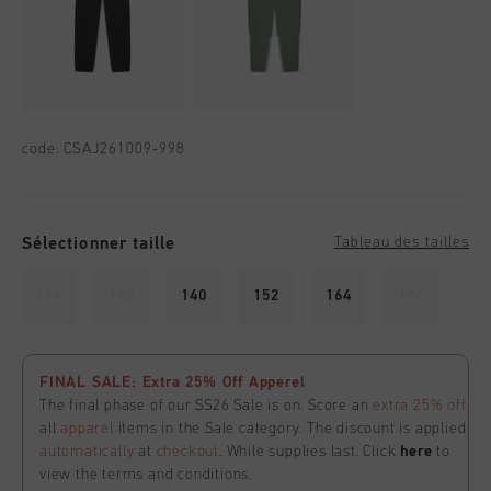
code:
CSAJ261009-998
Sélectionner taille
Tableau des tailles
116
128
140
152
164
176
FINAL SALE: Extra 25% Off Apperel
The final phase of our SS26 Sale is on. Score an
extra 25% off
all
apparel
items in the Sale category. The discount is applied
automatically
at
checkout
. While supplies last. Click
here
to
view the terms and conditions.