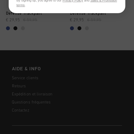
By signing up, you agree to our
Privacy Policy
and
Sales & Promotion
terms
.
Defense Trackpant
Defense Trackpant
€ 29,95
€ 59,95
€ 29,95
€ 59,95
AIDE & INFO
Service clients
Retours
Expédition et livraison
Questions fréquentes
Contactez