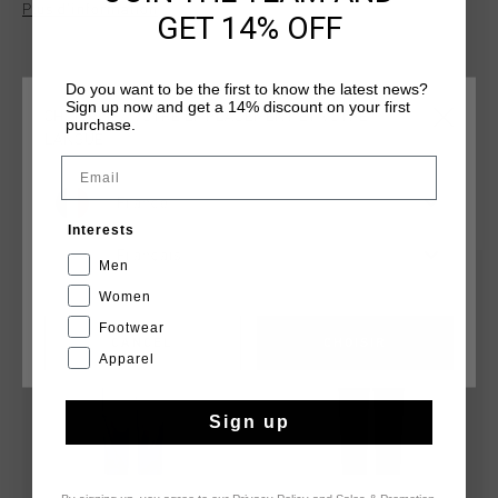
Plus d’information
d'une couture arriere preformee au niveau du col et d'une
GET 14% OFF
fermeture eclair ton sur ton a double spirale avec deux
poches avant. Le logo Cruyff, un lion C argente reflechissant,
est appose sur la jambe gauche. Sa coupe classique le rend
Do you want to be the first to know the latest news?
Sign up now and get a 14% discount on your first
ideal au quotidien.
CHOISISSEZ VOTRE EMPLACEMENT ET VOTRE
purchase.
LANGUE
Email
France
TU POURRAIS AIMER
Interests
Français
Men
sale
sale
Women
Footwear
CANCEL
CHOISIR
Apparel
Sign up