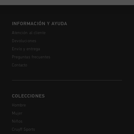
INFORMACIÓN Y AYUDA
Atención al cliente
Devoluciones
Envío y entrega
Preguntas frecuentes
Contacto
COLECCIONES
Hombre
Mujer
Niños
Cruyff Sports