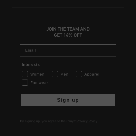
JOIN THE TEAM AND
GET 14% OFF
Email
Interests
Women
Men
Apparel
Footwear
Sign up
By signing up, you agree to the Cruyff
Privacy Policy
.