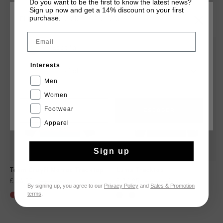
Do you want to be the first to know the latest news?
Sign up now and get a 14% discount on your first
QUIZÁ TU GUSTA ESTO
purchase.
ELIGE TU UBICACIÓN Y TU IDIOMA
Email
rebajas
España
Interests
Español
Men
Women
Footwear
CANCEL
ESCOGER
Apparel
Sign up
Team Cruyff Morroc Tracktop
Luma Tracktop
€ 44,95
€ 89,95
€ 74,95
€ 149,95
By signing up, you agree to our
Privacy Policy
and
Sales & Promotion
terms
.