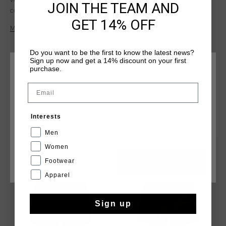
versatil que combina ligereza y comodidad con una
JOIN THE TEAM AND
confeccion refinada, perfecto para la piscina o la playa.
GET 14% OFF
Fabricado 100 % poliester, este banador cuenta con cinturilla
Más información
reforzada, forro de malla en la pernera y cinturilla cosida
para un ajuste seguro y comodo. El logo de Cruyff esta
Do you want to be the first to know the latest news?
grabado en relieve con tinta plana en la pernera izquierda.
Sign up now and get a 14% discount on your first
purchase.
ELIGE TU UBICACIÓN Y TU IDIOMA
Email
España
QUIZÁ TU GUSTA ESTO
Interests
Español
Men
Women
rebajas
rebajas
Footwear
CANCEL
ESCOGER
Apparel
Sign up