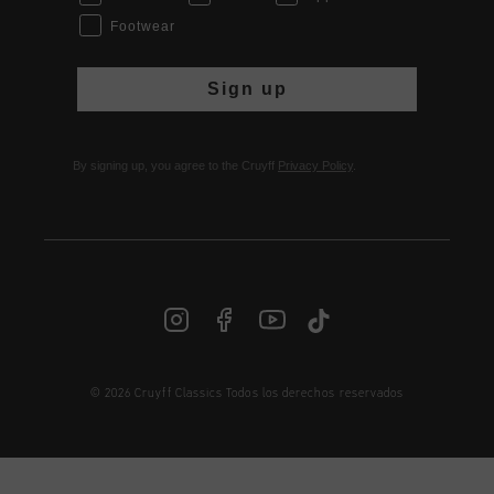
Footwear
Sign up
By signing up, you agree to the Cruyff
Privacy Policy
.
© 2026 Cruyff Classics Todos los derechos reservados
ES | € EUR
Iniciar sesión