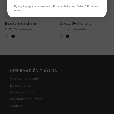
By signing up, you agree to our
Privacy Policy
and
Sales & Promotion
terms
.
Boxsta Swimshorts
Boxsta Swimshorts
€ 39,95
€ 69,95
€ 39,95
€ 69,95
INFORMACIÓN Y AYUDA
Atención al cliente
Devoluciones
Envío y entrega
Preguntas frecuentes
Contacto