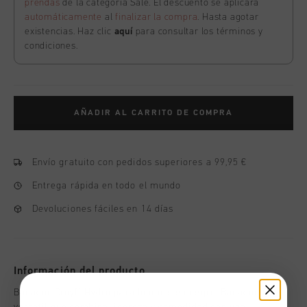
prendas
de la categoría Sale. El descuento se aplicará
automáticamente
al
finalizar la compra
. Hasta agotar
existencias. Haz clic
aquí
para consultar los términos y
condiciones.
AÑADIR AL CARRITO DE COMPRA
Envío gratuito con pedidos superiores a 99,95 €
Entrega rápida en todo el mundo
Devoluciones fáciles en 14 días
Información del producto
Banador Cruyff Hydro para hombre en negro. Banador